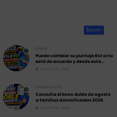
Buscar
SISBÉN
Puede cambiar su puntaje RUI si no
está de acuerdo y desde esta
fecha empieza a regir en el 2026.
6 AGOSTO, 2026
DAMNIFICADOS
Consulta el bono doble de agosto
a familias damnificadas 2026.
4 AGOSTO, 2026