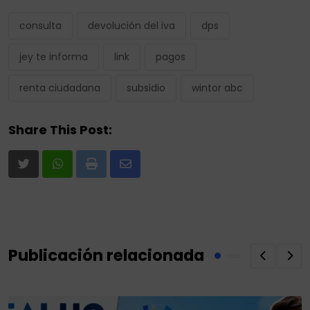
consulta
devolución del iva
dps
jey te informa
link
pagos
renta ciudadana
subsidio
wintor abc
Share This Post:
Print
Share
via
Email
Publicación relacionada