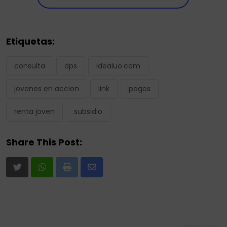
Etiquetas:
consulta
dps
idealuo.com
jovenes en accion
link
pagos
renta joven
subsidio
Share This Post:
Print
Share
via
Email