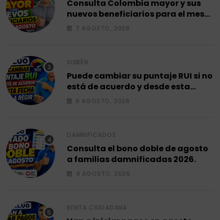
Consulta Colombia mayor y sus
nuevos beneficiarios para el mes
de agosto 2026.
7 AGOSTO, 2026
SISBÉN
Puede cambiar su puntaje RUI si no
está de acuerdo y desde esta
fecha empieza a regir en el 2026.
6 AGOSTO, 2026
DAMNIFICADOS
Consulta el bono doble de agosto
a familias damnificadas 2026.
4 AGOSTO, 2026
RENTA CIUDADANA