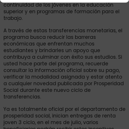
continuidad de los jóvenes en la educación
superior y en programas de formación para el
trabajo.
A través de estas transferencias monetarias, el
programa busca reducir las barreras
económicas que enfrentan muchos
estudiantes y brindarles un apoyo que
contribuya a culminar con éxito sus estudios. Si
usted hace parte del programa, recuerde
consultar la información oficial sobre su pago,
verificar la modalidad asignada y estar atento
a cualquier novedad publicada por Prosperidad
Social durante este nuevo ciclo de
transferencias.
Ya es totalmente oficial por el departamento de
prosperidad social, inician entregas de renta
joven 3 ciclo, en el mes de julio, varios
beneficiarios podrán recibir estos incentivos