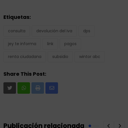
Etiquetas:
consulta
devolución del iva
dps
jey te informa
link
pagos
renta ciudadana
subsidio
wintor abc
Share This Post:
Print
Share
via
Email
Publicación relacionada