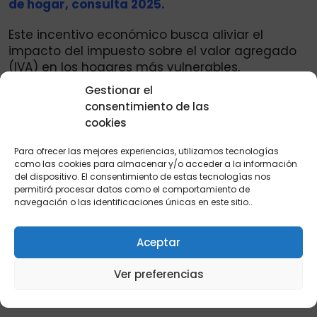
de hogar, consulta 2025.
Este incentivo económico busca aliviar el
impacto del impuesto sobre el valor agregado
(IVA) en los hogares más vulnerables,
especialmente aquellos que enfrentan
Gestionar el
dificultades económicas para cubrir sus
consentimiento de las
necesidades básicas.
cookies
¿Qué debes hacer para saber si estás
Para ofrecer las mejores experiencias, utilizamos tecnologías
focalizado?: Consulta los listados de
como las cookies para almacenar y/o acceder a la información
beneficiarios que publican las alcaldías, el
del dispositivo. El consentimiento de estas tecnologías nos
permitirá procesar datos como el comportamiento de
Departamento de Prosperidad Social o los
navegación o las identificaciones únicas en este sitio..
operadores de pago (como SuperGIROS).
Asegúrate de tener tu cédula de ciudadanía a
Aceptar
la mano para facilitar la búsqueda. Si apareces
como beneficiario, dirígete al punto de pago
Ver preferencias
más cercano en la fecha correspondiente para
reclamar tu subsidio.