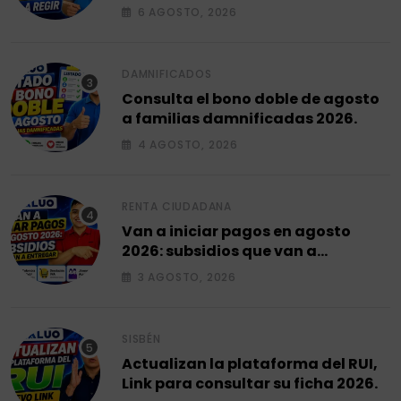
fecha empieza a regir en el 2026.
6 AGOSTO, 2026
DAMNIFICADOS
Consulta el bono doble de agosto
a familias damnificadas 2026.
4 AGOSTO, 2026
RENTA CIUDADANA
Van a iniciar pagos en agosto
2026: subsidios que van a
entregar.
3 AGOSTO, 2026
SISBÉN
Actualizan la plataforma del RUI,
Link para consultar su ficha 2026.