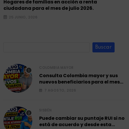
Hogares de familias en acción a renta
ciudadana para el mes de julio 2026.
25 JUNIO, 2026
Buscar
COLOMBIA MAYOR
Consulta Colombia mayor y sus
nuevos beneficiarios para el mes
de agosto 2026.
7 AGOSTO, 2026
SISBÉN
Puede cambiar su puntaje RUI si no
está de acuerdo y desde esta