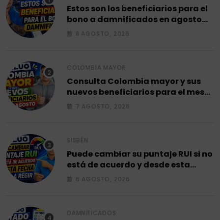
Estos son los beneficiarios para el
bono a damnificados en agosto
2026.
8 AGOSTO, 2026
COLOMBIA MAYOR
Consulta Colombia mayor y sus
nuevos beneficiarios para el mes
de agosto 2026.
7 AGOSTO, 2026
SISBÉN
Puede cambiar su puntaje RUI si no
está de acuerdo y desde esta
fecha empieza a regir en el 2026.
6 AGOSTO, 2026
DAMNIFICADOS