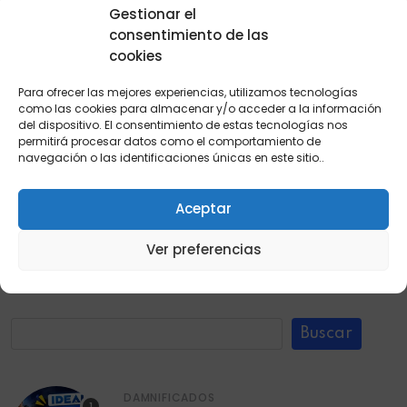
Gestionar el
diferencias y cómo influyen
consentimiento de las
cookies
en la política del país 2026.
Para ofrecer las mejores experiencias, utilizamos tecnologías
POR
JHOEL MONSALVE
2 JUNIO, 2026
como las cookies para almacenar y/o acceder a la información
del dispositivo. El consentimiento de estas tecnologías nos
Izquierda y derecha en Colombia.
permitirá procesar datos como el comportamiento de
navegación o las identificaciones únicas en este sitio..
READ MORE
Aceptar
Ver preferencias
Buscar
DAMNIFICADOS