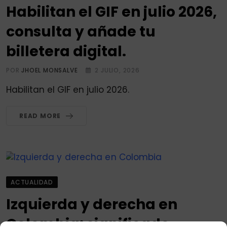
Habilitan el GIF en julio 2026,
consulta y añade tu
billetera digital.
POR
JHOEL MONSALVE
2 JULIO, 2026
Habilitan el GIF en julio 2026.
READ MORE
ACTUALIDAD
Izquierda y derecha en
Colombia: significado,