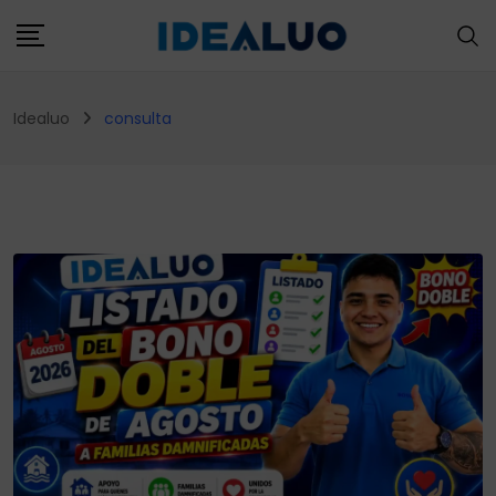
Skip
to
content
Idealuo
consulta