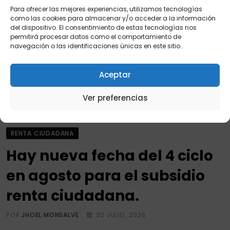
2026.
Para ofrecer las mejores experiencias, utilizamos tecnologías
como las cookies para almacenar y/o acceder a la información
POR
JHOEL MONSALVE
30 JULIO, 2026
del dispositivo. El consentimiento de estas tecnologías nos
permitirá procesar datos como el comportamiento de
Nueva fecha del bono a damnificados.
navegación o las identificaciones únicas en este sitio..
READ MORE
Aceptar
Ver preferencias
RENTA CIUDADANA
Hay nueva fecha del 4 ciclo
en agosto para el subsidio
renta ciudadana.
POR
JHOEL MONSALVE
30 JULIO, 2026