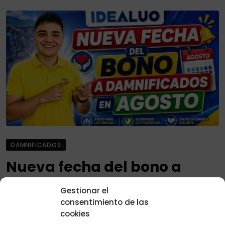
DAMNIFICADOS
Nueva fecha del bono a
damnificados en agosto,
Gestionar el
consulta el siguiente ciclo
consentimiento de las
cookies