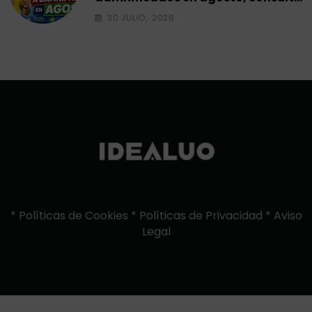
el siguiente ciclo 2026.
30 JULIO, 2026
*
Políticas de Cookies
*
Políticas de Privacidad
*
Aviso
Legal