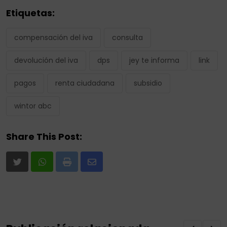
Etiquetas:
compensación del iva
consulta
devolución del iva
dps
jey te informa
link
pagos
renta ciudadana
subsidio
wintor abc
Share This Post:
Print
Share
via
Email