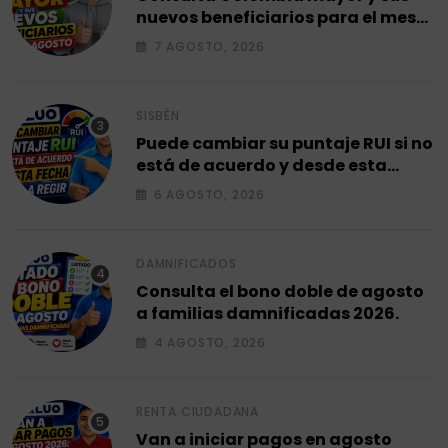
nuevos beneficiarios para el mes
de agosto 2026.
7 AGOSTO, 2026
SISBÉN
Puede cambiar su puntaje RUI si no
está de acuerdo y desde esta
fecha empieza a regir en el 2026.
6 AGOSTO, 2026
DAMNIFICADOS
Consulta el bono doble de agosto
a familias damnificadas 2026.
4 AGOSTO, 2026
RENTA CIUDADANA
Van a iniciar pagos en agosto