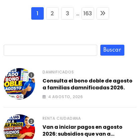
1
2
3
163
...
Buscar
DAMNIFICADOS
Consulta el bono doble de agosto
a familias damnificadas 2026.
4 AGOSTO, 2026
RENTA CIUDADANA
Van a iniciar pagos en agosto
2026: subsidios que van a