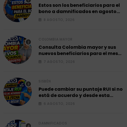
Estos son los beneficiarios para el
bono a damnificados en agosto
2026.
8 AGOSTO, 2026
COLOMBIA MAYOR
Consulta Colombia mayor y sus
nuevos beneficiarios para el mes
de agosto 2026.
7 AGOSTO, 2026
SISBÉN
Puede cambiar su puntaje RUI si no
está de acuerdo y desde esta
fecha empieza a regir en el 2026.
6 AGOSTO, 2026
DAMNIFICADOS