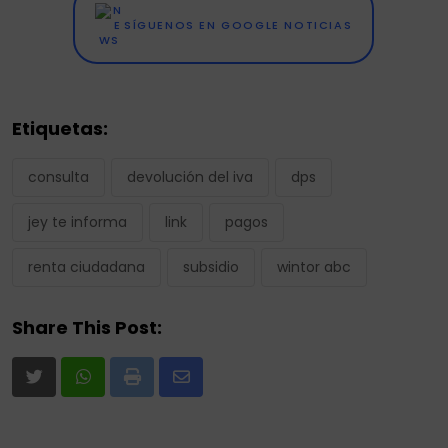
SÍGUENOS EN GOOGLE NOTICIAS
Etiquetas:
consulta
devolución del iva
dps
jey te informa
link
pagos
renta ciudadana
subsidio
wintor abc
Share This Post:
Print
Share
via
Email