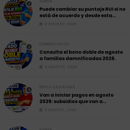
SISBÉN
Puede cambiar su puntaje RUI si no
está de acuerdo y desde esta
fecha empieza a regir en el 2026.
6 AGOSTO, 2026
DAMNIFICADOS
Consulta el bono doble de agosto
a familias damnificadas 2026.
4 AGOSTO, 2026
RENTA CIUDADANA
Van a iniciar pagos en agosto
2026: subsidios que van a
entregar.
3 AGOSTO, 2026
SISBÉN