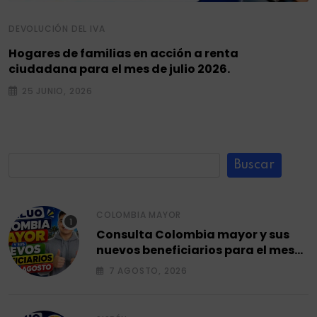
DEVOLUCIÓN DEL IVA
Hogares de familias en acción a renta
ciudadana para el mes de julio 2026.
25 JUNIO, 2026
Buscar
COLOMBIA MAYOR
Consulta Colombia mayor y sus
nuevos beneficiarios para el mes
de agosto 2026.
7 AGOSTO, 2026