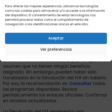
Para ofrecer las mejores experiencias, utilizamos tecnologías
como las cookies para almacenar y/o acceder a la información
del dispositivo. El consentimiento de estas tecnologías nos
permitirá procesar datos como el comportamiento de
navegación o las identificaciones únicas en este sitio..
Anuncios:
Consulta en febrero bono a jefe de
hogar, nueva focalización 2026.
Aceptar
No se enfoque solo en Renta Ciudadana.
Ver preferencias
Muchas familias cometen el error de consultar
únicamente Renta Ciudadana y, al no aparecer,
asumen que no tienen ningún beneficio
asignado. Sin embargo, pueden haber sido
focalizadas en la Devolución del IVA sin saberlo.
Por eso, la recomendación es:
Consultar
todos
los programas disponibles. Revisar
periódicamente los enlaces oficiales. Confirmar
en listados actualizados.
La Devolución del IVA representa una