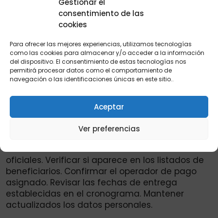
Gestionar el
que los pagos comenzaría alrededor del 20 de
consentimiento de las
marzo.
cookies
No obstante, estas fechas podrían presentar
Para ofrecer las mejores experiencias, utilizamos tecnologías
algunos ajustes dependiendo de la logística de
como las cookies para almacenar y/o acceder a la información
pagos y las actualizaciones del cronograma
del dispositivo. El consentimiento de estas tecnologías nos
permitirá procesar datos como el comportamiento de
oficial. Por esta razón, es clave estar atentos a
navegación o las identificaciones únicas en este sitio..
los comunicados publicados por el
Departamento de Prosperidad Social, entidad
responsable de coordinar estos programas.
Aceptar
Recomendaciones para los beneficiarios. Para
Ver preferencias
evitar inconvenientes o desinformación, se
recomienda: Consultar únicamente canales
oficiales. Verificar si aparece en los listados de
beneficiarios. Confirmar el operador de pago
asignado. Revisar las fechas de entrega
establecidas en el cronograma. Mantener
actualizados los datos personales.