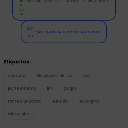
SÍGUEME AQUÍ EN EL CANAL DE WHATSAPP
SÍGUENOS EN GOOGLE NOTICIAS
Etiquetas:
consulta
devolución del iva
dps
jey te informa
link
pagos
renta ciudadana
subsidio
supergiros
wintor abc