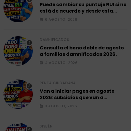
Puede cambiar su puntaje RUI si no
está de acuerdo y desde esta
fecha empieza a regir en el 2026.
6 AGOSTO, 2026
DAMNIFICADOS
Consulta el bono doble de agosto
a familias damnificadas 2026.
4 AGOSTO, 2026
RENTA CIUDADANA
Van a iniciar pagos en agosto
2026: subsidios que van a
entregar.
3 AGOSTO, 2026
SISBÉN