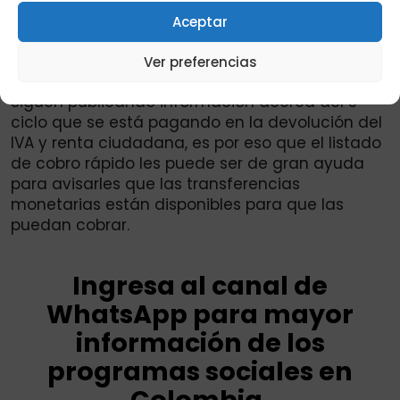
consulta tu puntaje 2025.
Aceptar
Los listados siguen siendo la forma más rápida,
organizada y anticipada de conocer cualquier
Ver preferencias
movimiento dentro de los programas sociales.
Siguen publicando información acerca del 5
ciclo que se está pagando en la devolución del
IVA y renta ciudadana, es por eso que el listado
de cobro rápido les puede ser de gran ayuda
para avisarles que las transferencias
monetarias están disponibles para que las
puedan cobrar.
Ingresa al canal de
WhatsApp para mayor
información de los
programas sociales en
Colombia.