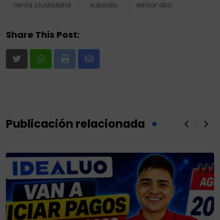
renta ciudadana
subsidio
wintor abc
Share This Post:
Print
Share
via
Email
Publicación relacionada