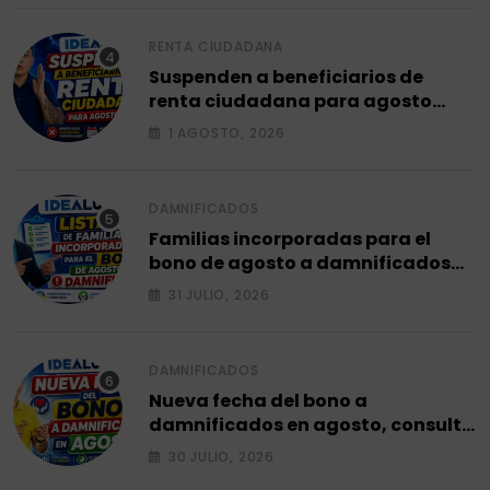
RENTA CIUDADANA
Suspenden a beneficiarios de
renta ciudadana para agosto
2026.
1 AGOSTO, 2026
DAMNIFICADOS
Familias incorporadas para el
bono de agosto a damnificados
2026.
31 JULIO, 2026
DAMNIFICADOS
Nueva fecha del bono a
damnificados en agosto, consulta
el siguiente ciclo 2026.
30 JULIO, 2026