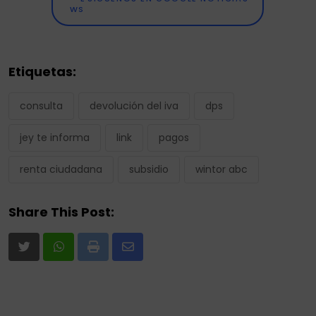
Etiquetas:
consulta
devolución del iva
dps
jey te informa
link
pagos
renta ciudadana
subsidio
wintor abc
Share This Post:
Print
Share
via
Email