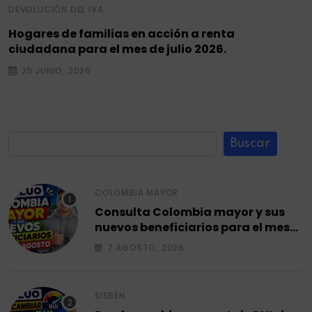
DEVOLUCIÓN DEL IVA
Hogares de familias en acción a renta
ciudadana para el mes de julio 2026.
25 JUNIO, 2026
Buscar
COLOMBIA MAYOR
Consulta Colombia mayor y sus
nuevos beneficiarios para el mes
de agosto 2026.
7 AGOSTO, 2026
SISBÉN