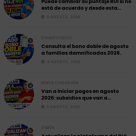
Puede cambiar su puntaje RUI si no
está de acuerdo y desde esta
fecha empieza a regir en el 2026.
6 AGOSTO, 2026
DAMNIFICADOS
Consulta el bono doble de agosto
a familias damnificadas 2026.
4 AGOSTO, 2026
RENTA CIUDADANA
Van a iniciar pagos en agosto
2026: subsidios que van a
entregar.
3 AGOSTO, 2026
SISBÉN