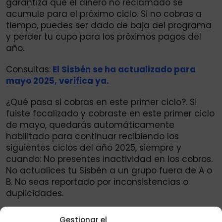
garantiza que el dinero no reclamado se
acumule para el próximo ciclo. Si no cobras a
tiempo, puedes ser dado de baja del programa
y perder tu cupo para los próximos pagos del
año.
Consultas:
El Sisbén se ha actualizado para
mayo 2025, verifica ya.
¿Qué pasa si cobras en este primer ciclo?. Si
fuiste focalizado y cobraste en este primer ciclo
de mayo, quedarás automáticamente
habilitado para continuar recibiendo los
siguientes ciclos del año 2025, siempre y
cuando: No presentes inactividad en los cobros.
No actualices tu Sisbén a un grupo fuera de A o
B. No seas reportado por inconsistencias o
duplicidades.
La Devolución del IVA 2025 continúa
Gestionar el