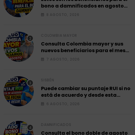
bono a damnificados en agosto
2026.
8 AGOSTO, 2026
COLOMBIA MAYOR
Consulta Colombia mayor y sus
nuevos beneficiarios para el mes
de agosto 2026.
7 AGOSTO, 2026
SISBÉN
Puede cambiar su puntaje RUI si no
está de acuerdo y desde esta
fecha empieza a regir en el 2026.
6 AGOSTO, 2026
DAMNIFICADOS
Consulta el bono doble de agosto