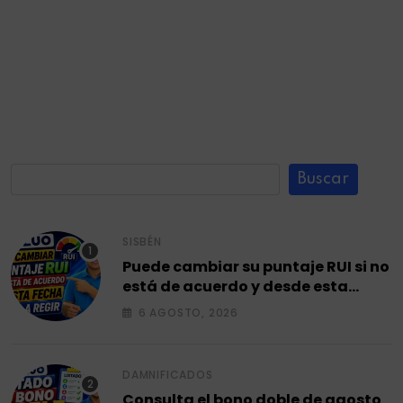
Buscar
SISBÉN
Puede cambiar su puntaje RUI si no
está de acuerdo y desde esta
fecha empieza a regir en el 2026.
6 AGOSTO, 2026
DAMNIFICADOS
Consulta el bono doble de agosto