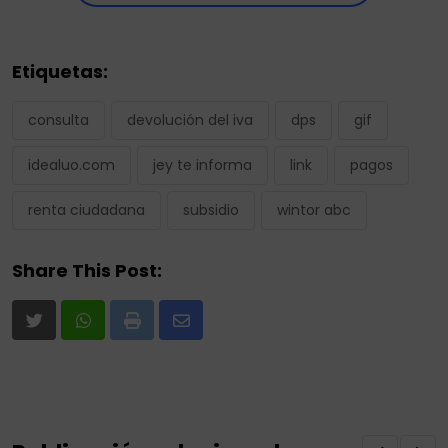
Etiquetas:
consulta
devolución del iva
dps
gif
idealuo.com
jey te informa
link
pagos
renta ciudadana
subsidio
wintor abc
Share This Post:
Print
Share
via
Email