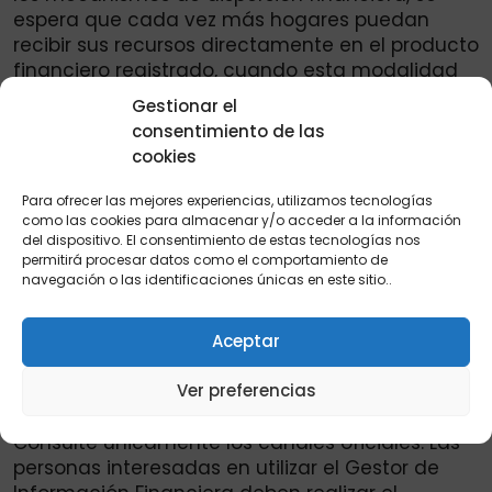
espera que cada vez más hogares puedan
recibir sus recursos directamente en el producto
financiero registrado, cuando esta modalidad
esté disponible para el programa
Gestionar el
correspondiente.
consentimiento de las
cookies
Mantenga actualizada su información.
Prosperidad Social recomienda que los
Para ofrecer las mejores experiencias, utilizamos tecnologías
beneficiarios mantengan actualizada la
como las cookies para almacenar y/o acceder a la información
del dispositivo. El consentimiento de estas tecnologías nos
información registrada en el Gestor de
permitirá procesar datos como el comportamiento de
Información Financiera y verifiquen que los
navegación o las identificaciones únicas en este sitio..
datos suministrados sean correctos. Una
cuenta bancaria o billetera digital registrada
Aceptar
correctamente facilitará los procesos de pago
cuando el programa social habilite la dispersión
Ver preferencias
por este medio.
Consulte únicamente los canales oficiales. Las
personas interesadas en utilizar el Gestor de