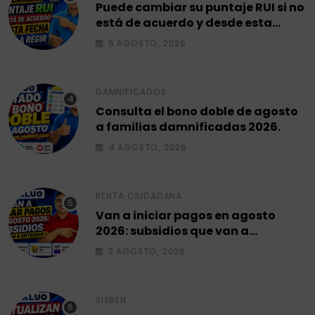
Puede cambiar su puntaje RUI si no
está de acuerdo y desde esta
fecha empieza a regir en el 2026.
6 AGOSTO, 2026
DAMNIFICADOS
Consulta el bono doble de agosto
a familias damnificadas 2026.
4 AGOSTO, 2026
RENTA CIUDADANA
Van a iniciar pagos en agosto
2026: subsidios que van a
entregar.
3 AGOSTO, 2026
SISBÉN