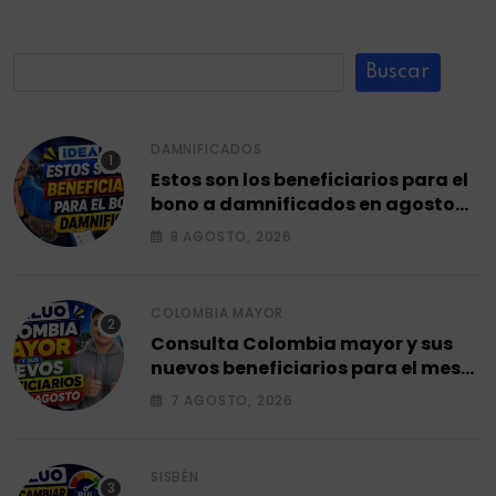
Buscar
DAMNIFICADOS
Estos son los beneficiarios para el
bono a damnificados en agosto
2026.
8 AGOSTO, 2026
COLOMBIA MAYOR
Consulta Colombia mayor y sus
nuevos beneficiarios para el mes
de agosto 2026.
7 AGOSTO, 2026
SISBÉN