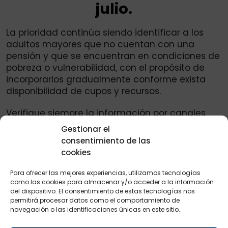
julio.
La prioridad continúa siendo identificar a los
adultos mayores que no cuentan con una
pensión y que se encuentran en condiciones de
pobreza o vulnerabilidad, con el propósito de
incorporarlos gradualmente conforme exista
disponibilidad de cupos y recursos.
Verifique siempre la información por canales
oficiales. Para evitar confusiones o
Gestionar el
desinformación, los adultos mayores deben
consentimiento de las
consultar
únicamente las fuentes oficiales
cookies
antes de acudir a un punto de pago o
compartir información sobre fechas y valores
Para ofrecer las mejores experiencias, utilizamos tecnologías
de los incentivos.
como las cookies para almacenar y/o acceder a la información
del dispositivo. El consentimiento de estas tecnologías nos
permitirá procesar datos como el comportamiento de
Se recomienda verificar las novedades a través
navegación o las identificaciones únicas en este sitio..
de: Los comunicados del Departamento de