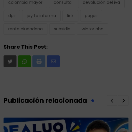
colombia mayor
consulta
devolución del iva
dps
jey te informa
link
pagos
renta ciudadana
subsidio
wintor abc
Share This Post:
Print
Share
via
Email
Publicación relacionada