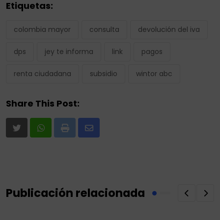
Etiquetas:
colombia mayor
consulta
devolución del iva
dps
jey te informa
link
pagos
renta ciudadana
subsidio
wintor abc
Share This Post:
Print
Share
via
Email
Publicación relacionada