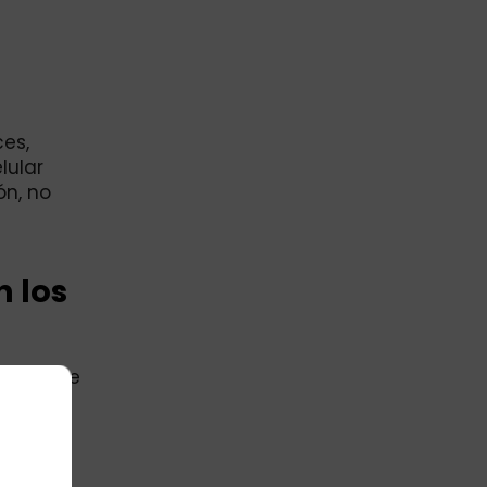
es,
lular
ón, no
n los
gares que
mpartir
tantes.