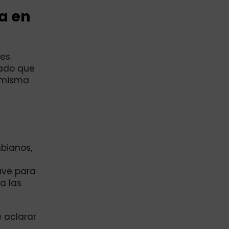
a en
es.
mado que
a misma
mbianos,
ave para
a las
e aclarar