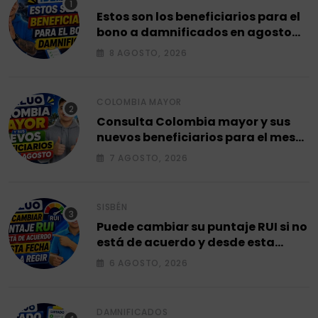
Estos son los beneficiarios para el
bono a damnificados en agosto
2026.
8 AGOSTO, 2026
COLOMBIA MAYOR
Consulta Colombia mayor y sus
nuevos beneficiarios para el mes
de agosto 2026.
7 AGOSTO, 2026
SISBÉN
Puede cambiar su puntaje RUI si no
está de acuerdo y desde esta
fecha empieza a regir en el 2026.
6 AGOSTO, 2026
DAMNIFICADOS