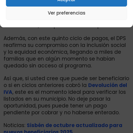
colombianos por ciclo representa un alivio
importante para el presupuesto familiar,
Ver preferencias
permitiendo cubrir necesidades básicas como
alimentación, transporte o servicios públicos.
Además, con este quinto ciclo de pagos, el DPS
reafirma su compromiso con la inclusión social
y la equidad económica, llegando a miles de
familias que en algún momento se habían
quedado sin acceso al programa.
Así que, si usted cree que puede ser beneficiario
o si en ciclos anteriores cobró la
Devolución del
IVA
, este es el momento ideal para verificar los
listados en su municipio. No deje pasar la
oportunidad, pues puede tener un pago
pendiente por cobrar y no haberse enterado.
Noticias:
Sisbén de octubre actualizado para
nuevos beneficiarios 2025.