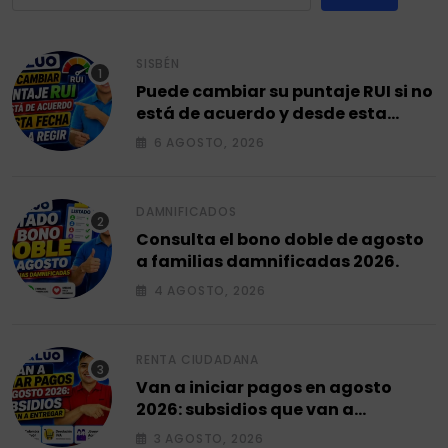
SISBÉN
Puede cambiar su puntaje RUI si no
está de acuerdo y desde esta
fecha empieza a regir en el 2026.
6 AGOSTO, 2026
DAMNIFICADOS
Consulta el bono doble de agosto
a familias damnificadas 2026.
4 AGOSTO, 2026
RENTA CIUDADANA
Van a iniciar pagos en agosto
2026: subsidios que van a
entregar.
3 AGOSTO, 2026