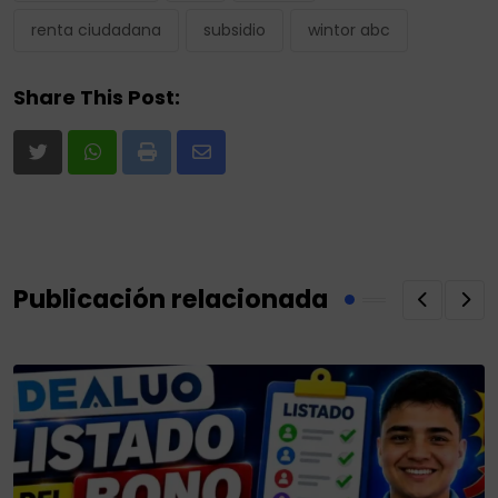
renta ciudadana
subsidio
wintor abc
Share This Post:
Print
Share
via
Email
Publicación relacionada