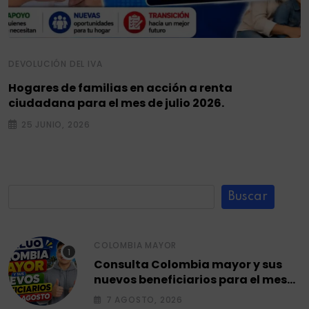
DEVOLUCIÓN DEL IVA
Hogares de familias en acción a renta
ciudadana para el mes de julio 2026.
25 JUNIO, 2026
Buscar
COLOMBIA MAYOR
Consulta Colombia mayor y sus
nuevos beneficiarios para el mes
de agosto 2026.
7 AGOSTO, 2026