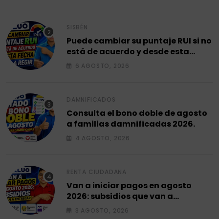
SISBÉN
Puede cambiar su puntaje RUI si no
está de acuerdo y desde esta
fecha empieza a regir en el 2026.
6 AGOSTO, 2026
DAMNIFICADOS
Consulta el bono doble de agosto
a familias damnificadas 2026.
4 AGOSTO, 2026
RENTA CIUDADANA
Van a iniciar pagos en agosto
2026: subsidios que van a
entregar.
3 AGOSTO, 2026