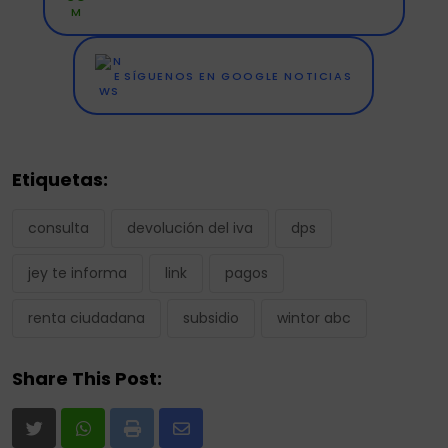
SÍGUENOS EN GOOGLE NOTICIAS
Etiquetas:
consulta
devolución del iva
dps
jey te informa
link
pagos
renta ciudadana
subsidio
wintor abc
Share This Post:
Print
Share