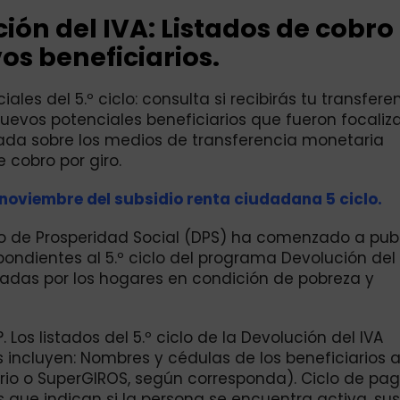
ón del IVA: Listados de cobro
os beneficiarios.
ales del 5.º ciclo: consulta si recibirás tu transfere
 nuevos potenciales beneficiarios que fueron focali
ada sobre los medios de transferencia monetaria
 cobro por giro.
noviembre del subsidio renta ciudadana 5 ciclo.
o de Prosperidad Social (DPS) ha comenzado a publ
pondientes al 5.º ciclo del programa Devolución del
das por los hogares en condición de pobreza y
Los listados del 5.º ciclo de la Devolución del IVA
s incluyen: Nombres y cédulas de los beneficiarios a
io o SuperGIROS, según corresponda). Ciclo de pag
que indican si la persona se encuentra activa, su