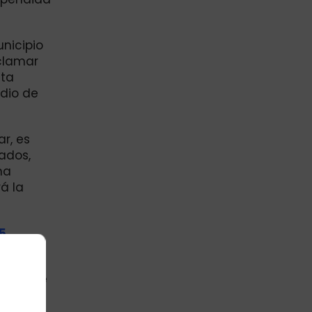
unicipio
eclamar
sta
idio de
ar, es
ados,
na
rá la
5.
ya han
cercarse
ar
 a