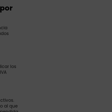
 por
ncia
zados
icar los
 IVA
ctivos.
o al que
spendida