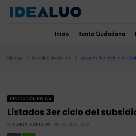
Skip
to
content
Inicio
Renta Ciudadana
Idealuo
Devolución del IVA
Listados 3er ciclo del subs
DEVOLUCIÓN DEL IVA
Listados 3er ciclo del subsid
POR
JHOEL MONSALVE
28 JULIO, 2025