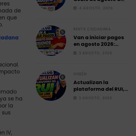
eres
familias
4 AGOSTO, 2026
rnada de
damnificadas 2026.
een que
o.
RENTA CIUDADANA
udadana
Van a iniciar pagos
en agosto 2026:
subsidios que van a
3 AGOSTO, 2026
entregar.
acional.
 impacto
SISBÉN
Actualizan la
plataforma del RUI,
gramado
Link para consultar
 ya se ha
2 AGOSTO, 2026
su ficha 2026.
or la
e sus
n IV,