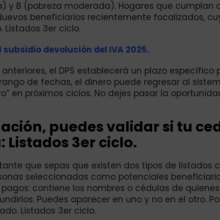
a) y B (pobreza moderada). Hogares que cumplan c
. Nuevos beneficiarios recientemente focalizados, c
 Listados 3er ciclo.
l subsidio devolución del IVA 2025.
 anteriores, el DPS establecerá un plazo específico 
 rango de fechas, el dinero puede regresar al siste
o” en próximos ciclos. No dejes pasar la oportunida
ación, puedes validar si tu ce
: Listados 3er ciclo.
tante que sepas que existen dos tipos de listados c
rsonas seleccionadas como potenciales beneficiari
de pagos: contiene los nombres o cédulas de quienes
undirlos. Puedes aparecer en uno y no en el otro. Po
do. Listados 3er ciclo.