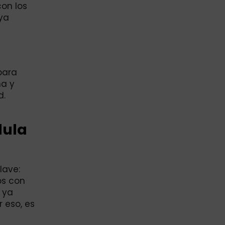
on los
uya
para
ma y
d.
dula
lave:
os con
 ya
r eso, es