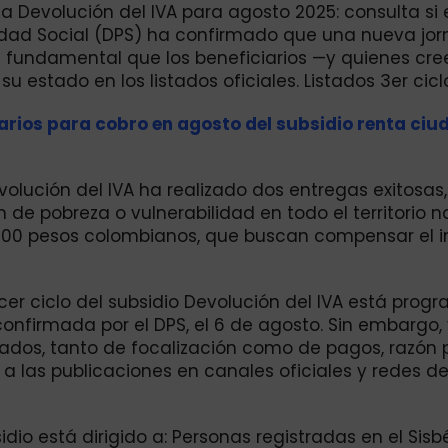
la Devolución del IVA para agosto 2025: consulta si 
ridad Social (DPS) ha confirmado que una nueva jo
s fundamental que los beneficiarios —y quienes cr
estado en los listados oficiales. Listados 3er cicl
arios para cobro en agosto del subsidio renta ci
volución del IVA ha realizado dos entregas exitosas,
de pobreza o vulnerabilidad en todo el territorio n
0.000 pesos colombianos, que buscan compensar el
rcer ciclo del subsidio Devolución del IVA está pro
onfirmada por el DPS, el 6 de agosto. Sin embargo,
ados, tanto de focalización como de pagos, razón p
 a las publicaciones en canales oficiales y redes d
dio está dirigido a: Personas registradas en el Sisbé