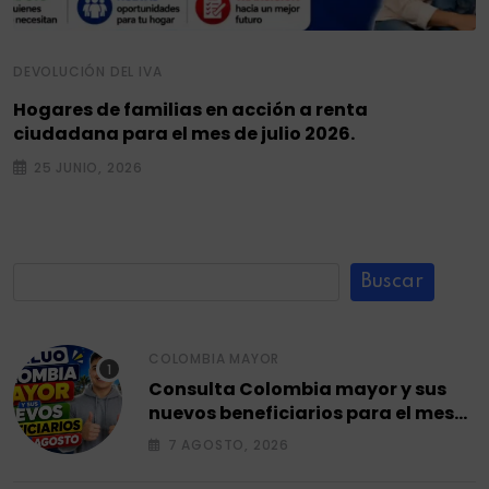
DEVOLUCIÓN DEL IVA
Hogares de familias en acción a renta
ciudadana para el mes de julio 2026.
25 JUNIO, 2026
Buscar
COLOMBIA MAYOR
Consulta Colombia mayor y sus
nuevos beneficiarios para el mes
de agosto 2026.
7 AGOSTO, 2026