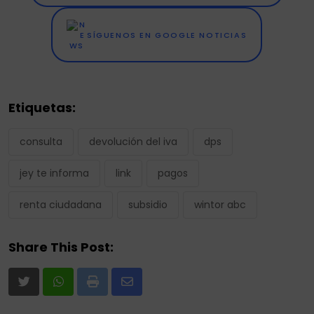
SÍGUENOS EN GOOGLE NOTICIAS
Etiquetas:
consulta
devolución del iva
dps
jey te informa
link
pagos
renta ciudadana
subsidio
wintor abc
Share This Post:
Print
Share
via