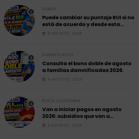
SISBÉN
Puede cambiar su puntaje RUI si no
está de acuerdo y desde esta
fecha empieza a regir en el 2026.
6 AGOSTO, 2026
DAMNIFICADOS
Consulta el bono doble de agosto
a familias damnificadas 2026.
4 AGOSTO, 2026
RENTA CIUDADANA
Van a iniciar pagos en agosto
2026: subsidios que van a
entregar.
3 AGOSTO, 2026