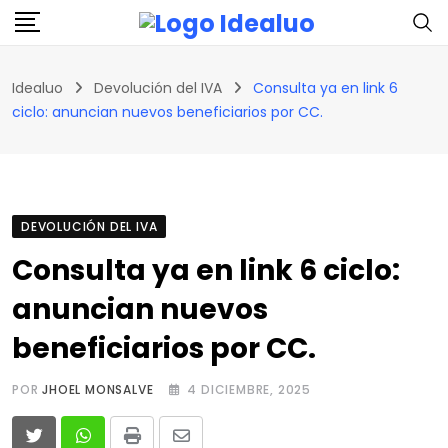
Skip
to
content
Idealuo
Devolución del IVA
Consulta ya en link 6
ciclo: anuncian nuevos beneficiarios por CC.
DEVOLUCIÓN DEL IVA
Consulta ya en link 6 ciclo:
anuncian nuevos
beneficiarios por CC.
POR
JHOEL MONSALVE
4 DICIEMBRE, 2025
Print
Share