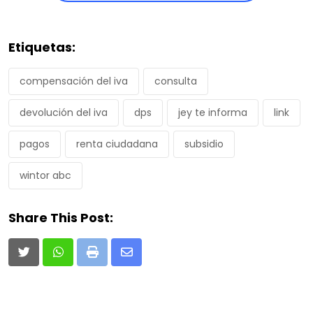
Etiquetas:
compensación del iva
consulta
devolución del iva
dps
jey te informa
link
pagos
renta ciudadana
subsidio
wintor abc
Share This Post:
Print
Share
via
Email