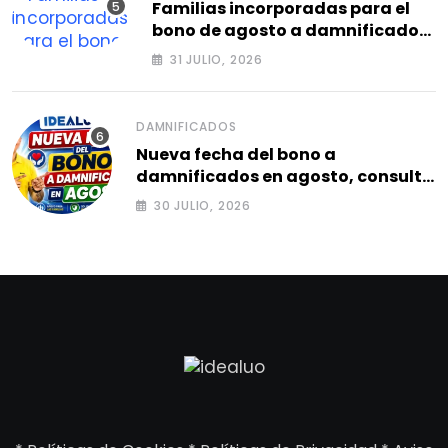
Familias incorporadas para el
bono de agosto a damnificados
2026.
31 JULIO, 2026
DAMNIFICADOS
Nueva fecha del bono a
damnificados en agosto, consulta
el siguiente ciclo 2026.
30 JULIO, 2026