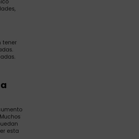
mico
dades,
n tener
adas.
tadas.
 a
ocumento
. Muchos
 puedan
der esta