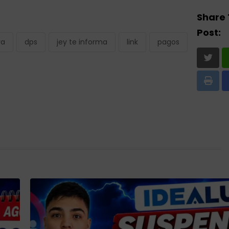
Share 
Post:
va
dps
jey te informa
link
pagos
Print