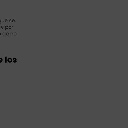
que se
 y por
o de no
 los