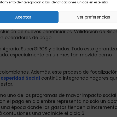
amiento de navegación o las identificaciones únicas en este sitio..
uevo ciclo atención, diciembre 2025.
Aceptar
Ver preferencias
 del ciclo 6. La entidad encargada de administrar l
para iniciar los giros correspondientes al sexto cic
nclusión de nuevos beneficiarios. Validación de Sisb
con operadores de pago.
Agrario, SuperGIROS y aliados. Todo esto garantiza
izado, especialmente en un mes tan movido como
s colombianas. Además, este proceso de focalizació
rosperidad Social
continúa integrando hogares qu
estar.
omo uno de los programas de mayor impacto social 
iban el pago en diciembre representa no solo un ap
 una época donde los gastos tienden a incrementar
á confusiones una vez inicie el ciclo 6.