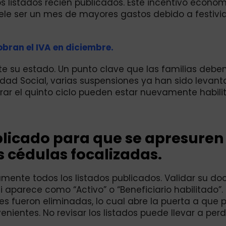
s listados recién publicados. Este incentivo econó
ele ser un mes de mayores gastos debido a festivi
obran el IVA en diciembre.
e su estado. Un punto clave que las familias debe
idad Social, varias suspensiones ya han sido levant
rar el quinto ciclo pueden estar nuevamente habili
blicado para que se apresuren
s cédulas focalizadas.
amente todos los listados publicados. Validar su d
i aparece como “Activo” o “Beneficiario habilitado”
s fueron eliminadas, lo cual abre la puerta a que
venientes. No revisar los listados puede llevar a per