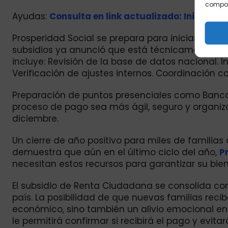
comport
Ayudas:
Consulta en link actualizado: Inician n
Prosperidad Social se prepara para iniciar pagos
subsidios ya anunció que está técnicamente lista 
incluye: Revisión de la base de datos nacional. I
Verificación de ajustes internos. Coordinación 
Preparación de puntos presenciales como Banco 
proceso de pago sea más ágil, seguro y organ
diciembre.
Un cierre de año positivo para miles de familia
demuestra que aún en el último ciclo del año,
P
necesitan estos recursos para garantizar su bien
El subsidio de Renta Ciudadana se consolida c
país. La posibilidad de que nuevas familias rec
económico, sino también un alivio emocional en
le permitirá confirmar si recibirá el pago y evitar