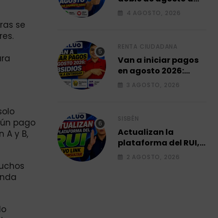
familias
4 AGOSTO, 2026
damnificadas 2026.
ras se
res.
RENTA CIUDADANA
ara
Van a iniciar pagos
en agosto 2026:
subsidios que van a
3 AGOSTO, 2026
entregar.
solo
SISBÉN
gún pago
Actualizan la
 A y B,
plataforma del RUI,
Link para consultar
2 AGOSTO, 2026
su ficha 2026.
Muchos
unda
lo