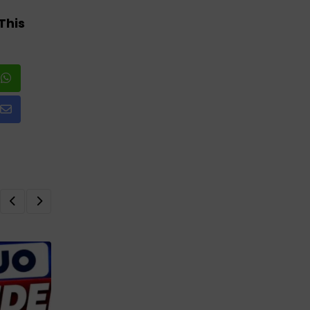
This
Share
via
Email