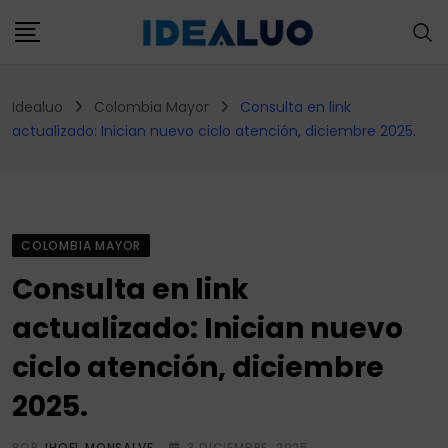
Skip
to
content
Idealuo
Colombia Mayor
Consulta en link
actualizado: Inician nuevo ciclo atención, diciembre 2025.
COLOMBIA MAYOR
Consulta en link
actualizado: Inician nuevo
ciclo atención, diciembre
2025.
POR
JHOEL MONSALVE
3 DICIEMBRE, 2025