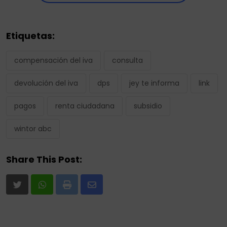
Etiquetas:
compensación del iva
consulta
devolución del iva
dps
jey te informa
link
pagos
renta ciudadana
subsidio
wintor abc
Share This Post:
Print
Share
via
Email