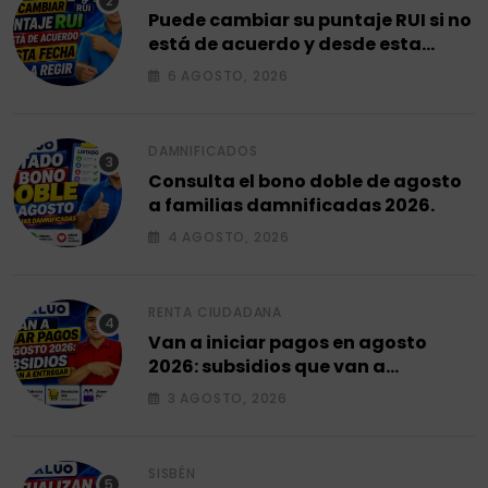
Puede cambiar su puntaje RUI si no
está de acuerdo y desde esta
fecha empieza a regir en el 2026.
6 AGOSTO, 2026
DAMNIFICADOS
Consulta el bono doble de agosto
a familias damnificadas 2026.
4 AGOSTO, 2026
RENTA CIUDADANA
Van a iniciar pagos en agosto
2026: subsidios que van a
entregar.
3 AGOSTO, 2026
SISBÉN