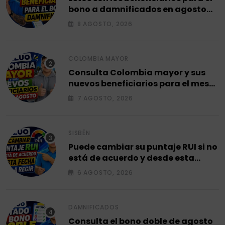
bono a damnificados en agosto
2026.
8 AGOSTO, 2026
COLOMBIA MAYOR
Consulta Colombia mayor y sus
nuevos beneficiarios para el mes
de agosto 2026.
7 AGOSTO, 2026
SISBÉN
Puede cambiar su puntaje RUI si no
está de acuerdo y desde esta
fecha empieza a regir en el 2026.
6 AGOSTO, 2026
DAMNIFICADOS
Consulta el bono doble de agosto