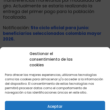
Transferencias monetarias por modalidad de
giro. Actualmente se estaría realizando la
entrega del primer pago para la población
focalizada.
Notificación:
5to ciclo oficial para junio:
beneficiarios seleccionados colombia mayor
2026.
Pagos mediante modalidad de giro. Las
Gestionar el
transferencias monetarias continúan
consentimiento de las
realizándose mediante modalidad de giro a
cookies
través de operadores autorizados. Para
reclamar el incentivo económico, los
Para ofrecer las mejores experiencias, utilizamos tecnologías
beneficiarios deben: Presentar su documento
como las cookies para almacenar y/o acceder a la información
de identidad original, Verificar previamente si
del dispositivo. El consentimiento de estas tecnologías nos
permitirá procesar datos como el comportamiento de
tienen giro disponible, Acudir al punto
navegación o las identificaciones únicas en este sitio..
autorizado correspondiente.
Cómo verificar si tiene el bono disponible. Las
Aceptar