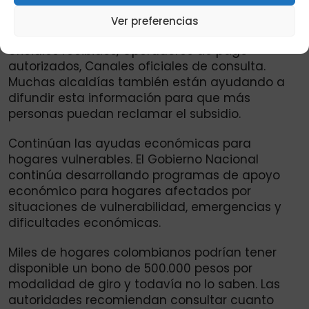
familias interesadas pueden
consultar
el
estado del incentivo económico mediante:
Ver preferencias
Listados publicados por alcaldías, Mensajes
oficiales recibidos, Operadores de pago
autorizados, Canales oficiales de consulta.
Muchas alcaldías también están ayudando a
difundir esta información para que más
personas puedan reclamar el subsidio.
Continúan las ayudas económicas para
hogares vulnerables. El Gobierno Nacional
continúa desarrollando programas de apoyo
económico para hogares afectados por
situaciones de vulnerabilidad, emergencias y
dificultades económicas.
Miles de hogares colombianos podrían tener
disponible un bono de 500.000 pesos por
modalidad de giro y todavía no lo saben. Las
autoridades recomiendan consultar cuanto