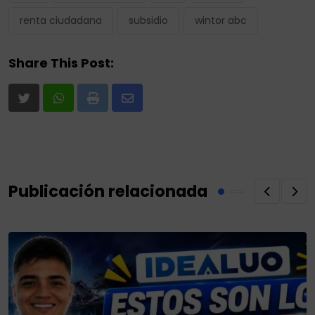
renta ciudadana
subsidio
wintor abc
Share This Post:
Print
Share
via
Email
Publicación relacionada