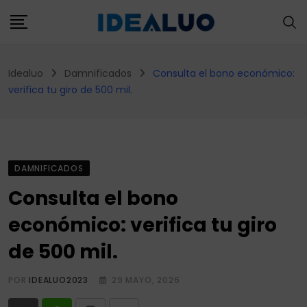
Skip
to
content
Idealuo
Damnificados
Consulta el bono económico:
verifica tu giro de 500 mil.
DAMNIFICADOS
Consulta el bono
económico: verifica tu giro
de 500 mil.
POR
IDEALUO2023
29 MAYO, 2026