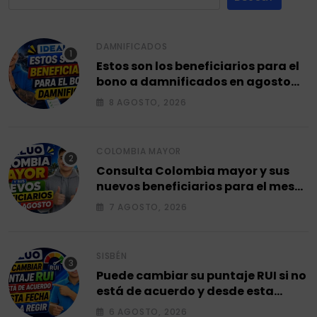
DAMNIFICADOS
Estos son los beneficiarios para el
bono a damnificados en agosto
2026.
8 AGOSTO, 2026
COLOMBIA MAYOR
Consulta Colombia mayor y sus
nuevos beneficiarios para el mes
de agosto 2026.
7 AGOSTO, 2026
SISBÉN
Puede cambiar su puntaje RUI si no
está de acuerdo y desde esta
fecha empieza a regir en el 2026.
6 AGOSTO, 2026