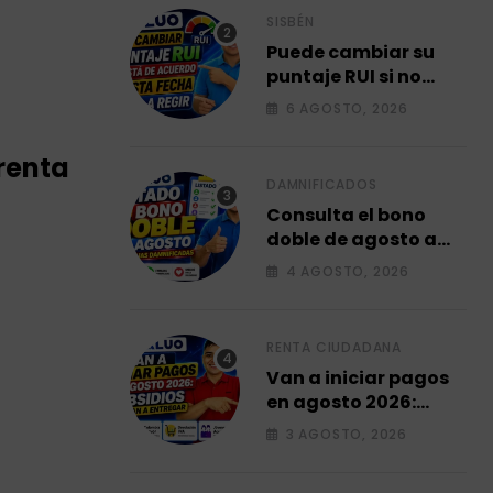
SISBÉN
Puede cambiar su
puntaje RUI si no
está de acuerdo y
6 AGOSTO, 2026
desde esta fecha
empieza a regir en el
 renta
2026.
DAMNIFICADOS
Consulta el bono
doble de agosto a
familias
4 AGOSTO, 2026
damnificadas 2026.
RENTA CIUDADANA
Van a iniciar pagos
en agosto 2026:
subsidios que van a
3 AGOSTO, 2026
entregar.