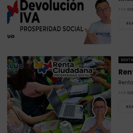
POR
ID
RE
RENT
Ren
Renta
POR
ID
RE