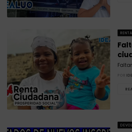
RENT
Falt
ciu
Falta
POR
ID
RE
DEVOL