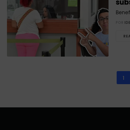
sub
Benef
POR
ID
RE
1