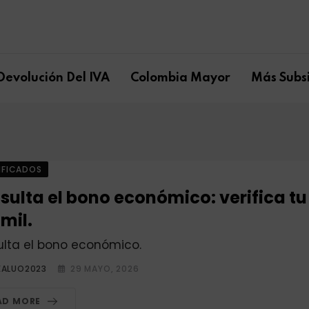
Devolución Del IVA
Colombia Mayor
Más Subsi
IFICADOS
sulta el bono económico: verifica tu
mil.
lta el bono económico.
EALUO2023
29 MAYO, 2026
AD MORE