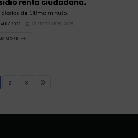
sidio renta ciudadana.
iciarios de último minuto.
EALUO2023
29 SEPTIEMBRE, 2025
AD MORE
2
3