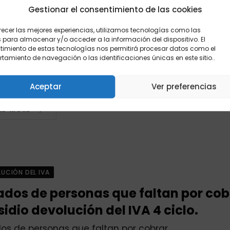
Gestionar el consentimiento de las cookies
A CIUDADANA
ción a familias que no les llegó el ci
recer las mejores experiencias, utilizamos tecnologías como las
 para almacenar y/o acceder a la información del dispositivo. El
pleto del subsidio renta ciudadana 
imiento de estas tecnologías nos permitirá procesar datos como el
amiento de navegación o las identificaciones únicas en este sitio..
ias que no les llegó el ciclo completo.
Aceptar
Ver preferencias
EALUO2023
1 OCTUBRE, 2025
AD MORE
UCIÓN DEL IVA
tados de personas que faltan por cob
idio devolución del IVA 4 ciclo.
dos de personas que faltan por cobrar.