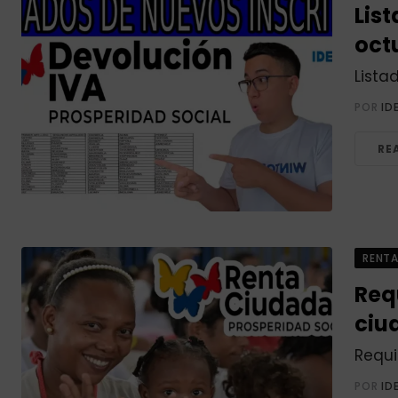
List
octu
Lista
POR
ID
RE
RENT
Req
ciu
Requi
POR
ID