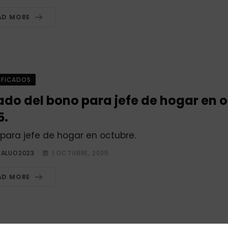
AD MORE
IFICADOS
tado del bono para jefe de hogar en 
5.
para jefe de hogar en octubre.
EALUO2023
1 OCTUBRE, 2025
AD MORE