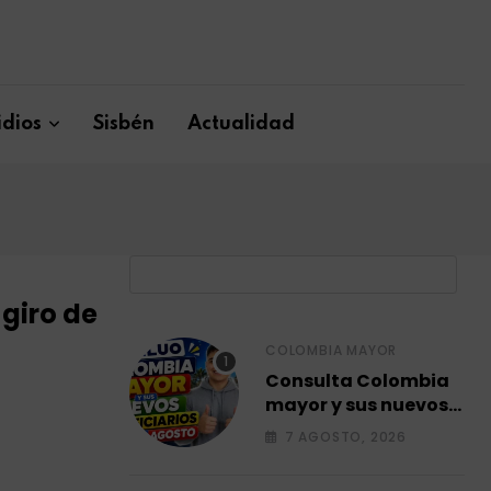
dios
Sisbén
Actualidad
B
 giro de
COLOMBIA MAYOR
Consulta Colombia
mayor y sus nuevos
beneficiarios para el
7 AGOSTO, 2026
mes de agosto 2026.