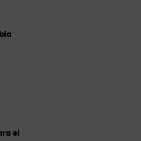
bia
ara el