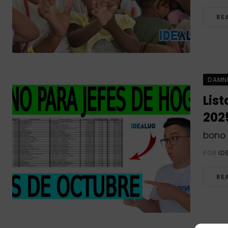
RE
DAMN
Lis
202
bono 
POR
ID
RE