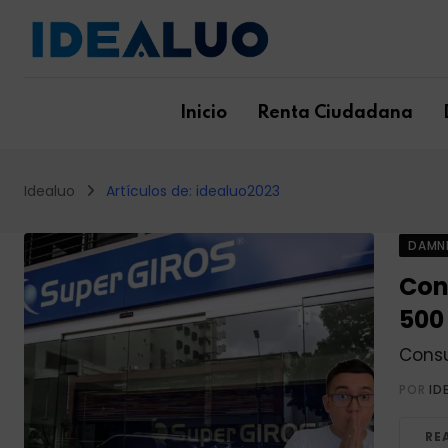
Skip
to
content
Inicio
Renta Ciudadana
Idealuo
Artículos de: idealuo2023
DAMN
Con
500 
Consu
POR
ID
RE