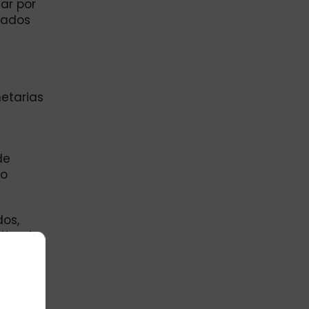
ar por
cados
etarias
de
lo
dos,
stiendo
 de
os