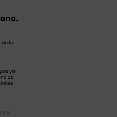
dana.
 de la
agos ya
encias
ciones
rarse