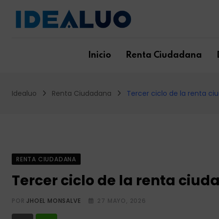
Skip
to
content
Inicio
Renta Ciudadana
Idealuo
Renta Ciudadana
Tercer ciclo de la renta ci
RENTA CIUDADANA
Tercer ciclo de la renta ciud
POR
JHOEL MONSALVE
27 MAYO, 2026