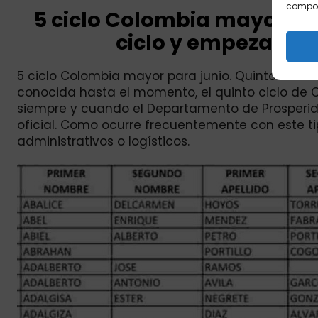
comport
5 ciclo Colombia mayor par
ciclo y empezarán l
5 ciclo Colombia mayor para junio. Quinto ciclo i
conocida hasta el momento, el quinto ciclo de 
siempre y cuando el Departamento de Prosperid
oficial. Como ocurre frecuentemente con este t
administrativos o logísticos.