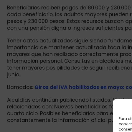
Beneficiarios reciben pagos de 80.000 y 230.000
cada beneficiario, los adultos mayores pueden r
pesos y 230.000 pesos. Estos recursos buscan a
con una pensión digna o ingresos suficientes pa
Tener datos actualizados sigue siendo fundament
importancia de mantener actualizada toda la in
mayores que han realizado correctamente proces
información personal. Consultas en alcaldías mun
tener mayores posibilidades de seguir recibiend
junio.
Llamados:
Giros del IVA habilitados en mayo: co
Alcaldías continúan publicando listados. Mucha
relacionados con: Nuevos beneficiarios focalizad
cuarto ciclo. Posibles beneficiarios para el quint
Para of
constantemente la información oficial publicad
cookies
consent