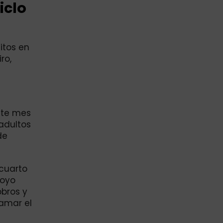
iclo
itos en
ro,
ste mes
adultos
de
 cuarto
poyo
obros y
lamar el