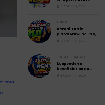
subsidios que van a
3 AGOSTO, 2026
entregar.
SISBÉN
Actualizan la
plataforma del RUI,
Link para consultar
2 AGOSTO, 2026
su ficha 2026.
RENTA CIUDADANA
Suspenden a
beneficiarios de
renta ciudadana
1 AGOSTO, 2026
para agosto 2026.
os para
a.