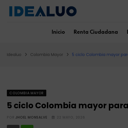
Skip
to
content
Inicio
Renta Ciudadana
Idealuo
Colombia Mayor
5 ciclo Colombia mayor para 
COLOMBIA MAYOR
5 ciclo Colombia mayor para j
POR
JHOEL MONSALVE
22 MAYO, 2026