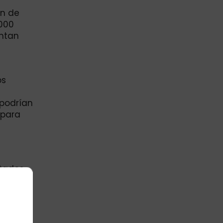
ón de
.000
entan
os
 podrían
 para
stados
s del