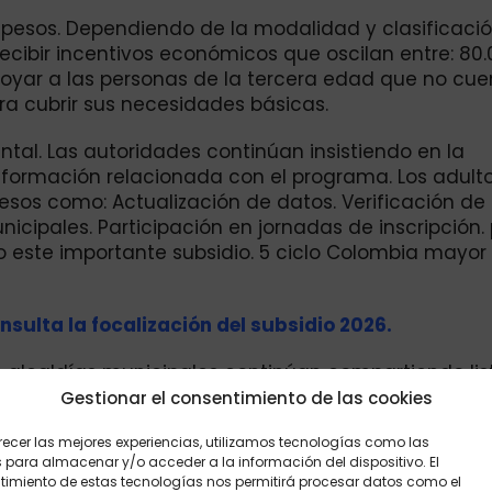
 pesos. Dependiendo de la modalidad y clasificaci
ecibir incentivos económicos que oscilan entre: 80
poyar a las personas de la tercera edad que no cu
ra cubrir sus necesidades básicas.
al. Las autoridades continúan insistiendo en la
formación relacionada con el programa. Los adult
os como: Actualización de datos. Verificación de
icipales. Participación en jornadas de inscripción.
o este importante subsidio. 5 ciclo Colombia mayor
nsulta la focalización del subsidio 2026.
s alcaldías municipales continúan compartiendo li
os. Personas pendientes por cobrar. Actualizacione
Gestionar el consentimiento de las cookies
o ciclo. Por esta razón, se recomienda consultar
recer las mejores experiencias, utilizamos tecnologías como las
a en cada municipio.
 para almacenar y/o acceder a la información del dispositivo. El
imiento de estas tecnologías nos permitirá procesar datos como el