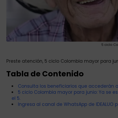
5 ciclo C
Preste atención, 5 ciclo Colombia mayor para jun
Tabla de Contenido
Consulta los beneficiarios que accederán a
5 ciclo Colombia mayor para junio: Ya se e
el 5.
Ingresa al canal de WhatsApp de IDEALUO p