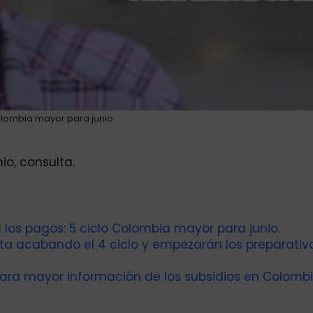
olombia mayor para junio
io, consulta.
 los pagos: 5 ciclo Colombia mayor para junio.
sta acabando el 4 ciclo y empezarán los preparativ
ara mayor información de los subsidios en Colombi