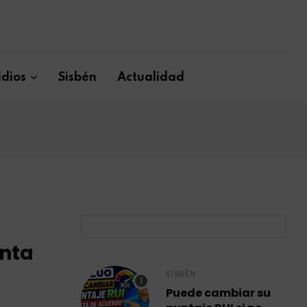
dios
Sisbén
Actualidad
B
enta
SISBÉN
Puede cambiar su