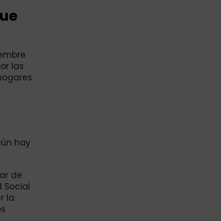
que
iembre
or las
hogares
 aún hay
sar de
 Social
r la
os