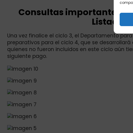
comport
Consultas importantes par
Listados 
Una vez finalice el ciclo 3, el Departamento pa
preparativos para el ciclo 4, que se desarrollar
quienes no fueron incluidos en este ciclo aún tie
siguiente pago.