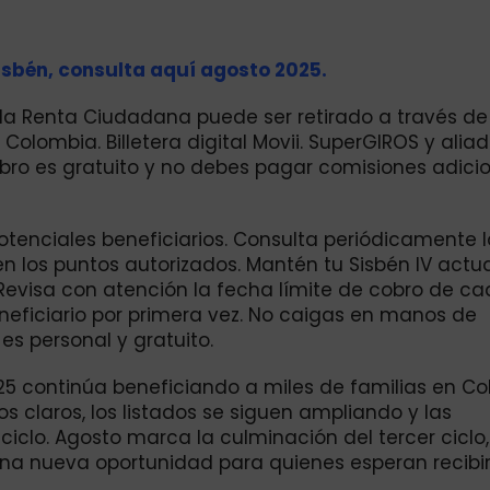
isbén, consulta aquí agosto 2025.
 la Renta Ciudadana puede ser retirado a través de
Colombia. Billetera digital Movii. SuperGIROS y alia
bro es gratuito y no debes pagar comisiones adici
tenciales beneficiarios. Consulta periódicamente l
en los puntos autorizados. Mantén tu Sisbén IV actua
. Revisa con atención la fecha límite de cobro de ca
eficiario por primera vez. No caigas en manos de
es personal y gratuito.
5 continúa beneficiando a miles de familias en Co
s claros, los listados se siguen ampliando y las
clo. Agosto marca la culminación del tercer ciclo,
una nueva oportunidad para quienes esperan recibir