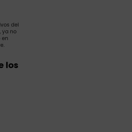
ivos del
, ya no
o en
e.
 los