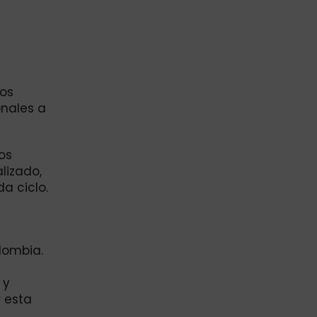
dos
onales a
os
lizado,
da ciclo.
lombia.
 y
 esta