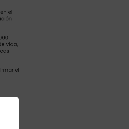
en el
ación
.000
de vida,
icas
irmar el
iclo de
e
centivo.