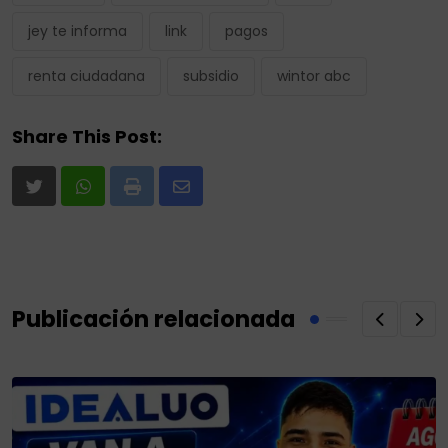
jey te informa
link
pagos
renta ciudadana
subsidio
wintor abc
Share This Post:
Print
Share
via
Email
Publicación relacionada