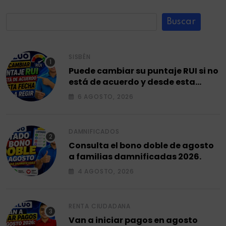
Buscar
SISBÉN
Puede cambiar su puntaje RUI si no
está de acuerdo y desde esta
fecha empieza a regir en el 2026.
6 AGOSTO, 2026
DAMNIFICADOS
Consulta el bono doble de agosto
a familias damnificadas 2026.
4 AGOSTO, 2026
RENTA CIUDADANA
Van a iniciar pagos en agosto