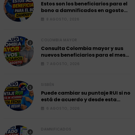
Estos son los beneficiarios para el
bono a damnificados en agosto
2026.
8 AGOSTO, 2026
COLOMBIA MAYOR
Consulta Colombia mayor y sus
nuevos beneficiarios para el mes
de agosto 2026.
7 AGOSTO, 2026
SISBÉN
Puede cambiar su puntaje RUI si no
está de acuerdo y desde esta
fecha empieza a regir en el 2026.
6 AGOSTO, 2026
DAMNIFICADOS