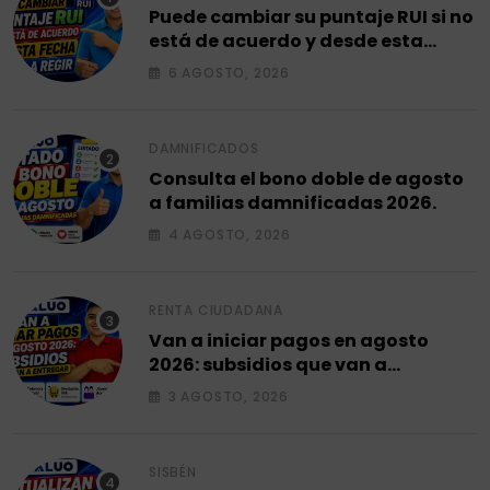
Puede cambiar su puntaje RUI si no
está de acuerdo y desde esta
fecha empieza a regir en el 2026.
6 AGOSTO, 2026
DAMNIFICADOS
Consulta el bono doble de agosto
a familias damnificadas 2026.
4 AGOSTO, 2026
RENTA CIUDADANA
Van a iniciar pagos en agosto
2026: subsidios que van a
entregar.
3 AGOSTO, 2026
SISBÉN