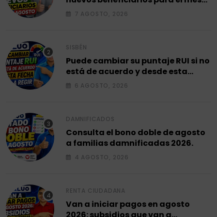
de agosto 2026.
7 AGOSTO, 2026
SISBÉN
Puede cambiar su puntaje RUI si no
está de acuerdo y desde esta
fecha empieza a regir en el 2026.
6 AGOSTO, 2026
DAMNIFICADOS
Consulta el bono doble de agosto
a familias damnificadas 2026.
4 AGOSTO, 2026
RENTA CIUDADANA
Van a iniciar pagos en agosto
2026: subsidios que van a