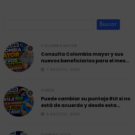
Buscar
COLOMBIA MAYOR
Consulta Colombia mayor y sus
nuevos beneficiarios para el mes
de agosto 2026.
7 AGOSTO, 2026
SISBÉN
Puede cambiar su puntaje RUI si no
está de acuerdo y desde esta
fecha empieza a regir en el 2026.
6 AGOSTO, 2026
DAMNIFICADOS