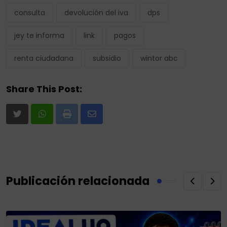
consulta
devolución del iva
dps
jey te informa
link
pagos
renta ciudadana
subsidio
wintor abc
Share This Post:
Print
Share
via
Email
Publicación relacionada