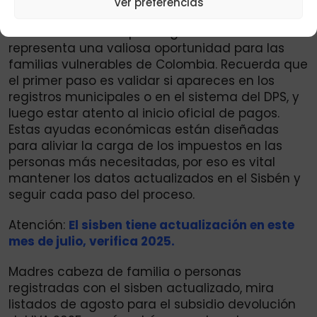
Ver preferencias
La publicación de nuevos listados de la
Devolución del IVA
para agosto de 2025
representa una valiosa oportunidad para las
familias vulnerables de Colombia. Recuerda que
el primer paso es validar si apareces en los
registros municipales o en el sistema del DPS, y
luego estar atento al inicio oficial de pagos.
Estas ayudas económicas están diseñadas
para aliviar la carga de los impuestos en las
personas más necesitadas, por eso es vital
mantener los datos actualizados en el Sisbén y
seguir cada paso del proceso.
Atención:
El sisben tiene actualización en este
mes de julio, verifica 2025.
Madres cabeza de familia o personas
registradas con el sisben actualizado, mira
listados de agosto para el subsidio devolución