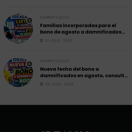
DAMNIFICADOS
Familias incorporadas para el
bono de agosto a damnificados
2026.
31 JULIO, 2026
DAMNIFICADOS
Nueva fecha del bono a
damnificados en agosto, consulta
el siguiente ciclo 2026.
30 JULIO, 2026