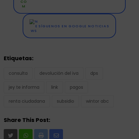
SÍGUENOS EN GOOGLE NOTICIAS
Etiquetas:
consulta
devolución del iva
dps
jey te informa
link
pagos
renta ciudadana
subsidio
wintor abc
Share This Post:
Print
Share