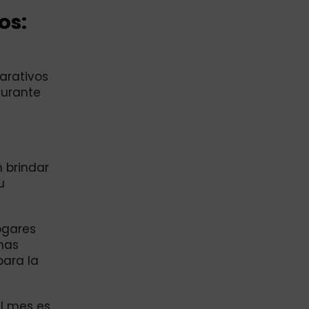
os:
arativos
durante
 brindar
u
ogares
amas
para la
el mes es