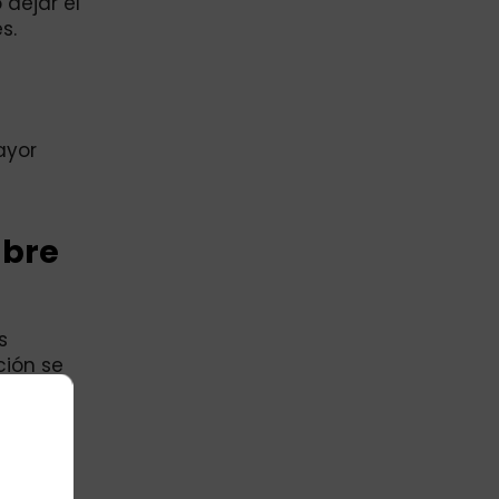
 dejar el
s.
ayor
mbre
s
ción se