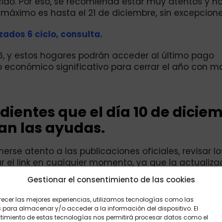
do. Por eso, se recomienda estar muy atentos y no
o máximo es hasta el 21 de diciembre, sin excepcione
zados 6 ciclo, consulta.
o 6, y estos hogares podrán acceder al último pago
o económico significativo para cerrar el año con m
ndientes que el día 10 de dicie
an las ayudas.
rse atento a las publicaciones oficiales, revisar lo
r el link en cualquier momento, ya que la actualiza
Gestionar el consentimiento de las cookies
recer las mejores experiencias, utilizamos tecnologías como las
 para almacenar y/o acceder a la información del dispositivo. El
imiento de estas tecnologías nos permitirá procesar datos como el