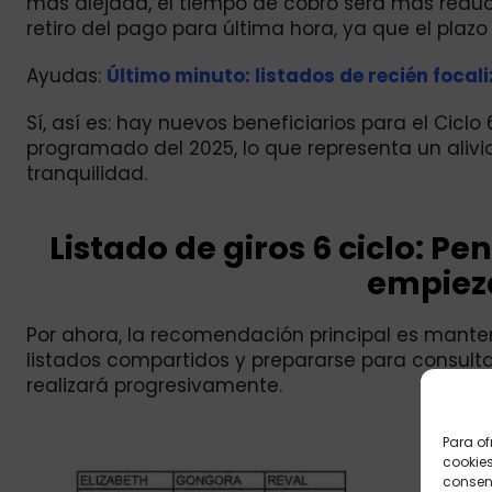
más alejada, el tiempo de cobro será más reduci
retiro del pago para última hora, ya que el plaz
Ayudas:
Último minuto: listados de recién focali
Sí, así es: hay nuevos beneficiarios para el Cicl
programado del 2025, lo que representa un alivi
tranquilidad.
Listado de giros 6 ciclo: Pe
empiez
Por ahora, la recomendación principal es mantene
listados compartidos y prepararse para consulta
realizará progresivamente.
Para of
cookies
consent