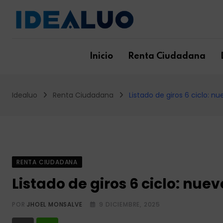
Skip
to
content
Inicio
Renta Ciudadana
Idealuo
Renta Ciudadana
Listado de giros 6 ciclo: n
RENTA CIUDADANA
Listado de giros 6 ciclo: nue
POR
JHOEL MONSALVE
9 DICIEMBRE, 2025