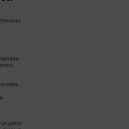
nfirmado
iciembre
ómico.
nterados
e
á un poco