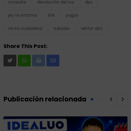
consulta
devolución del iva
dps
jey te informa
link
pagos
renta ciudadana
subsidio
wintor abc
Share This Post:
Print
Share
via
Email
Publicación relacionada