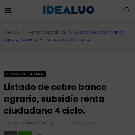
Skip
to
content
Idealuo
Renta Ciudadana
Listado de cobro banco
agrario, subsidio renta ciudadana 4 ciclo.
RENTA CIUDADANA
Listado de cobro banco
agrario, subsidio renta
ciudadana 4 ciclo.
POR
JHOEL MONSALVE
5 SEPTIEMBRE, 2025