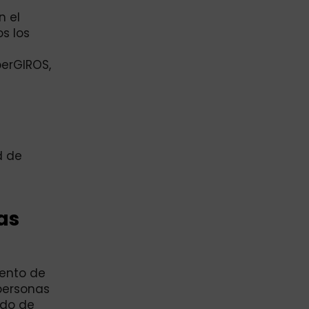
n el
s los
perGIROS,
d de
as
mento de
 personas
ado de