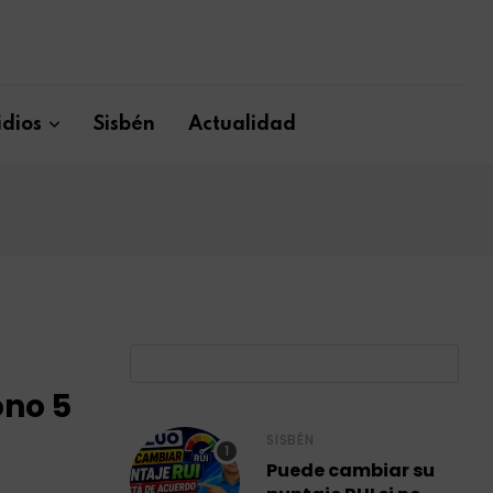
dios
Sisbén
Actualidad
B
ono 5
SISBÉN
Puede cambiar su