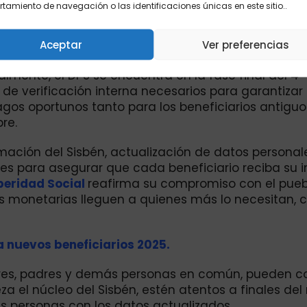
amiento de navegación o las identificaciones únicas en este sitio..
consultando periódicamente, ya que el DPS contin
evos hogares focalizados que cumplen con los requ
Aceptar
Ver preferencias
ualmente, el DPS se encuentra en la fase final del 4°
 de verificación interna necesarios para garantizar
pagos oportunos tanto para los beneficiarios antig
re.
rmación del Sisbén, actualización de datos personale
es para asegurar que cada beneficiario reciba su i
peridad Social
reafirma su compromiso con el pueb
s monetarias lleguen a quienes más lo necesitan, c
 nuevos beneficiarios 2025.
dres, padres y demás personas en común, pueden c
 el núcleo del Sisbén, estén atentos a finales del
las personas con los datos actualizados.