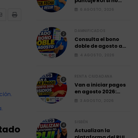
puntaje RUI si no
está de acuerdo y
6 AGOSTO, 2026
desde esta fecha
Share
Print
empieza a regir en el
via
2026.
Email
DAMNIFICADOS
Consulta el bono
doble de agosto a
familias
4 AGOSTO, 2026
damnificadas 2026.
RENTA CIUDADANA
Van a iniciar pagos
en agosto 2026:
ción.
subsidios que van a
3 AGOSTO, 2026
entregar.
.
SISBÉN
stado
Actualizan la
plataforma del RUI,