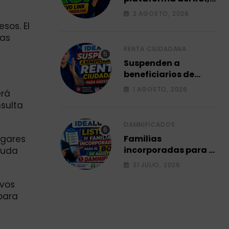
Link para consultar
2 AGOSTO, 2026
su ficha 2026.
sos. El
ias
RENTA CIUDADANA
Suspenden a
beneficiarios de
renta ciudadana
1 AGOSTO, 2026
erá
para agosto 2026.
sulta
DAMNIFICADOS
ogares
Familias
incorporadas para el
yuda
bono de agosto a
31 JULIO, 2026
damnificados 2026.
ivos
para