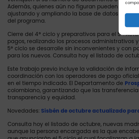
comport
Además, quienes aún no figuran pueden seguir 
ajustando y ampliando la base de datos con nu
del programa.
Cierre del 4° ciclo y preparativos para el 5°. Act
pagos, realizando los procesos administrativos y
5° ciclo se desarrolle sin inconvenientes y con 
para los nuevos. Consulta hoy el listado de octub
Este trabajo previo incluye la validación de info
coordinación con los operadores de pago oficial
en el tiempo indicado. El Departamento de
Pros
colombiano, garantizando que las transferencia
transparencia y equidad.
Novedades:
Sisbén de octubre actualizado para
Consulta hoy el listado de octubre, nuevas ma
aunque la persona encargada es la que encabeza
que anunciarán el 5 ciclo el cual focalizaran a 