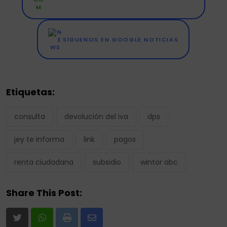
SÍGUENOS EN GOOGLE NOTICIAS
Etiquetas:
consulta
devolución del iva
dps
jey te informa
link
pagos
renta ciudadana
subsidio
wintor abc
Share This Post:
Print
Share