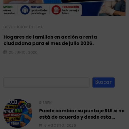
DEVOLUCIÓN DEL IVA
Hogares de familias en acción a renta
ciudadana para el mes de julio 2026.
25 JUNIO, 2026
Buscar
SISBÉN
Puede cambiar su puntaje RUI si no
está de acuerdo y desde esta
fecha empieza a regir en el 2026.
6 AGOSTO, 2026