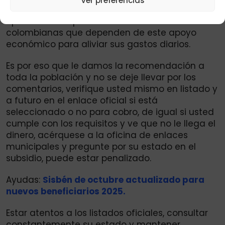
Ver preferencias
próximo a comenzar, y con él llegan nuevas
oportunidades para miles de familias
colombianas que dependen de este apoyo
económico para aliviar sus gastos diarios.
Es por eso que le damos la recomendación a
toda la población y no se deje llevar por los
comentarios, verifique usted mismo en listado y
a futuro en el enlace oficial si está
seleccionado o no para cobro, de igual si usted
cumple con los requisitos y ve que no le llega el
dinero, acérquese a la oficina de enlaces
municipales y pregunte por su estado en el
subsidio, puede estar penalizado.
Ayudas:
Sisbén de octubre actualizado para
nuevos beneficiarios 2025.
Estar atentos a los listados oficiales, consultar
constantemente su estado y mantener