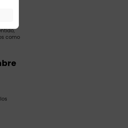
5.
les
ntido,
ios como
mbre
los