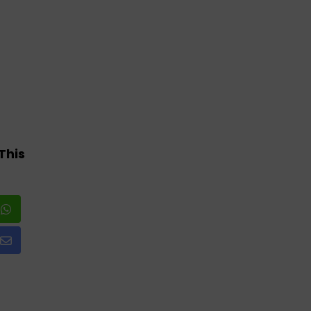
This
Share
via
Email