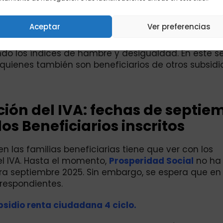
el banco agrario, consulta ciclo de septiembre 202
Aceptar
Ver preferencias
ngreso básico que permita a los hogares más vulnerab
do los índices de hambre y desigualdad. En este se
quienes también son beneficiarios de otros subsid
ión del IVA: fechas de septie
os Beneficiarios inscritos
 las familias beneficiarias tiene que ver con los
l IVA. Hasta el momento,
Prosperidad Social
no ha
a septiembre 2025. Sin embargo, se espera que en 
respondientes.
bsidio renta ciudadana 4 ciclo.