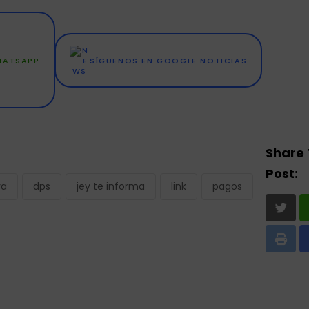
WHATSAPP
SÍGUENOS EN GOOGLE NOTICIAS
Share 
Post:
va
dps
jey te informa
link
pagos
Print