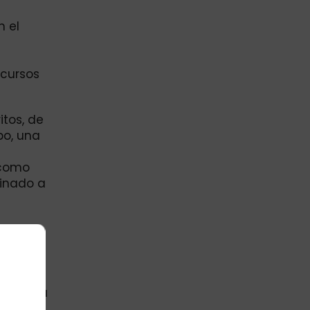
n el
s
ecursos
itos, de
bo, una
 como
tinado a
de
e Bogotá