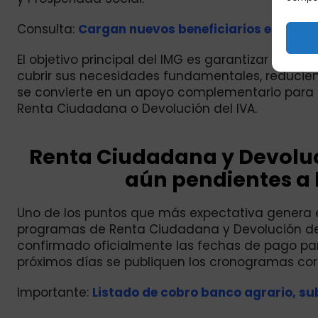
Consulta:
Cargan nuevos beneficiarios en link d
El objetivo principal del IMG es garantizar un i
cubrir sus necesidades fundamentales, reducien
se convierte en un apoyo complementario para 
Renta Ciudadana o Devolución del IVA.
Renta Ciudadana y Devoluc
aún pendientes a l
Uno de los puntos que más expectativa genera en
programas de Renta Ciudadana y Devolución de
confirmado oficialmente las fechas de pago par
próximos días se publiquen los cronogramas cor
Importante:
Listado de cobro banco agrario, su