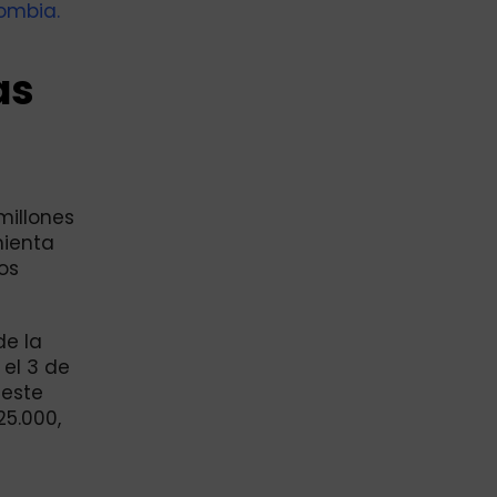
ombia.
as
millones
mienta
os
de la
 el 3 de
 este
25.000,