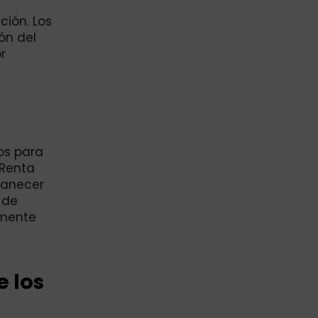
ción. Los
ón del
r
os para
 Renta
manecer
 de
amente
 los