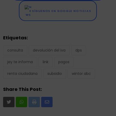
SÍGUENOS EN GOOGLE NOTICIAS
Etiquetas:
consulta
devolución del iva
dps
jey te informa
link
pagos
renta ciudadana
subsidio
wintor abc
Share This Post:
Print
Share
via