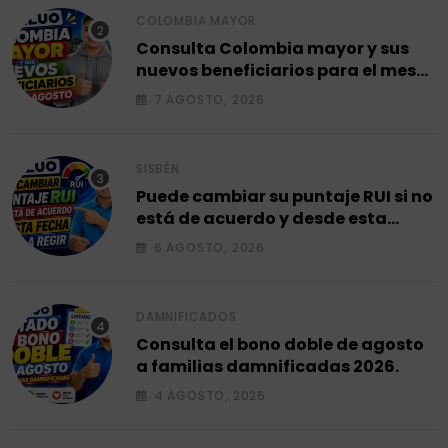
COLOMBIA MAYOR
Consulta Colombia mayor y sus
nuevos beneficiarios para el mes
de agosto 2026.
7 AGOSTO, 2026
SISBÉN
Puede cambiar su puntaje RUI si no
está de acuerdo y desde esta
fecha empieza a regir en el 2026.
6 AGOSTO, 2026
DAMNIFICADOS
Consulta el bono doble de agosto
a familias damnificadas 2026.
4 AGOSTO, 2026