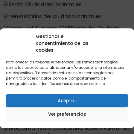
Gestionar el
consentimiento de las
Informes:
Consulta ya el bono en mayo, jefes de
cookies
hogar lo reciben en el 2025.
Para ofrecer las mejores experiencias, utilizamos tecnologías
¿Qué viene para el tercer ciclo?. Se espera que
como las cookies para almacenar y/o acceder a la información
el tercer ciclo de pagos inicie en junio, como
del dispositivo. El consentimiento de estas tecnologías nos
permitirá procesar datos como el comportamiento de
parte del cronograma actualizado. Serán
navegación o las identificaciones únicas en este sitio..
incluidos los hogares que: Ya recibieron pagos
anteriores. Están activos y focalizados
Aceptar
actualmente. Han actualizado su ficha del
Sisbén o han levantado suspensión
Ver preferencias
recientemente.
El programa Renta Ciudadana sigue avanzando