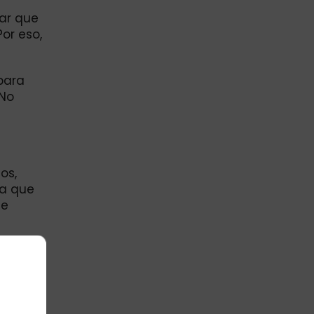
rar que
or eso,
epara
 No
os,
ía que
ue
as