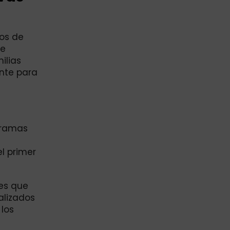
ios de
se
ilias
nte para
gramas
el primer
res que
alizados
 los