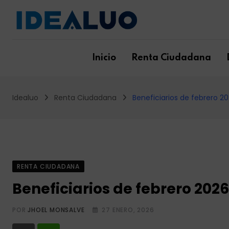
Skip
to
content
Inicio
Renta Ciudadana
Idealuo
Renta Ciudadana
Beneficiarios de febrero 2
RENTA CIUDADANA
Beneficiarios de febrero 202
POR
JHOEL MONSALVE
27 ENERO, 2026