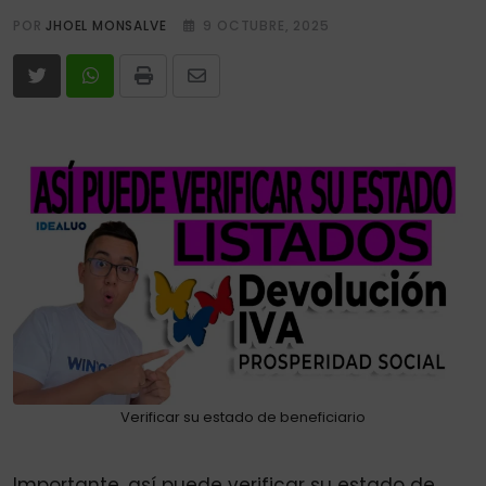
POR
JHOEL MONSALVE
9 OCTUBRE, 2025
Print
Share
via
Email
Verificar su estado de beneficiario
Importante, así puede verificar su estado de