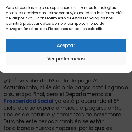
Para ofrecer las mejores experiencias, utilizamos tecnologías
como las cookies para almacenar y/o acceder a la información
del dispositivo. El consentimiento de estas tecnologías nos
permitirá procesar datos como el comportamiento de
navegación o las identificaciones únicas en este sitio..
Aceptar
Ver preferencias
Importante:
Liquidación del ciclo 9 septiembre:
Verifica con tu CC
¿Qué se sabe del 5° ciclo de pagos?.
Actualmente, el 4° ciclo de pagos está llegando
a su etapa final, pero el Departamento de
Prosperidad Social
ya está preparando el 5°
ciclo, que se espera empiece a pagarse entre
finales de octubre y comienzos de noviembre.
Durante este periodo también se están
focalizando nuevos hogares, por lo que es