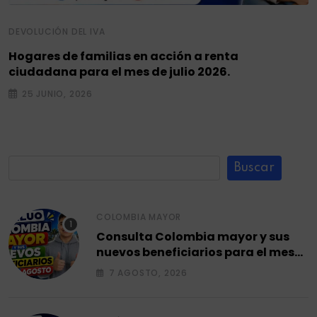
DEVOLUCIÓN DEL IVA
Hogares de familias en acción a renta
ciudadana para el mes de julio 2026.
25 JUNIO, 2026
Buscar
COLOMBIA MAYOR
Consulta Colombia mayor y sus
nuevos beneficiarios para el mes
de agosto 2026.
7 AGOSTO, 2026