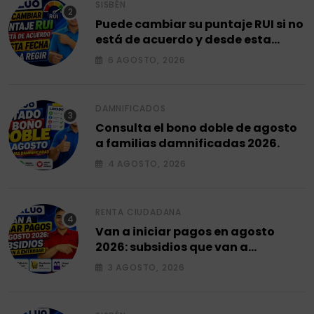
SISBÉN
Puede cambiar su puntaje RUI si no
está de acuerdo y desde esta
fecha empieza a regir en el 2026.
6 AGOSTO, 2026
DAMNIFICADOS
Consulta el bono doble de agosto
a familias damnificadas 2026.
4 AGOSTO, 2026
RENTA CIUDADANA
Van a iniciar pagos en agosto
2026: subsidios que van a
entregar.
3 AGOSTO, 2026