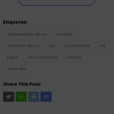
Etiquetas:
compensación del iva
consulta
devolución del iva
dps
jey te informa
link
pagos
renta ciudadana
subsidio
wintor abc
Share This Post:
Print
Share
via
Email