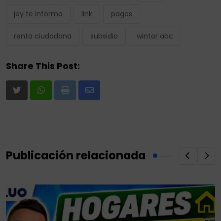
jey te informa
link
pagos
renta ciudadana
subsidio
wintor abc
Share This Post:
Print
Share
via
Email
Publicación relacionada