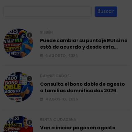
Buscar
SISBÉN
Puede cambiar su puntaje RUI si no
está de acuerdo y desde esta
fecha empieza a regir en el 2026.
6 AGOSTO, 2026
DAMNIFICADOS
Consulta el bono doble de agosto
a familias damnificadas 2026.
4 AGOSTO, 2026
RENTA CIUDADANA
Van a iniciar pagos en agosto