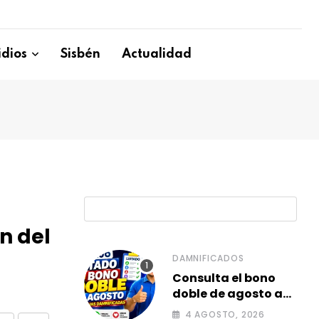
dios
Sisbén
Actualidad
B
n del
DAMNIFICADOS
Consulta el bono
doble de agosto a
familias
4 AGOSTO, 2026