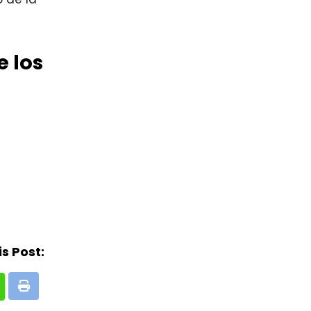
 los
s Post:
Print