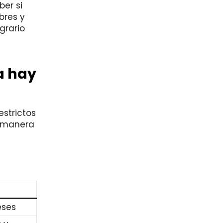
ber si
bres y
grario
a hay
estrictos
e manera
eses