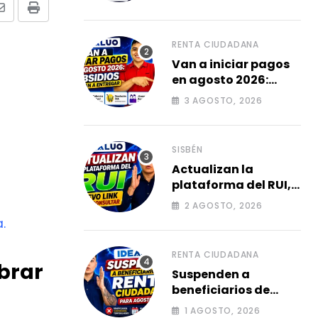
damnificadas 2026.
Share
Print
via
Email
RENTA CIUDADANA
Van a iniciar pagos
en agosto 2026:
subsidios que van a
3 AGOSTO, 2026
entregar.
SISBÉN
Actualizan la
plataforma del RUI,
Link para consultar
2 AGOSTO, 2026
su ficha 2026.
.
RENTA CIUDADANA
brar
Suspenden a
beneficiarios de
renta ciudadana
1 AGOSTO, 2026