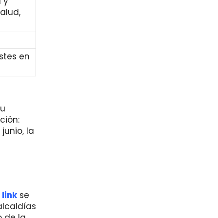
 y
alud,
stes en
tu
ción:
unio, la
l
link
se
alcaldías
 de la