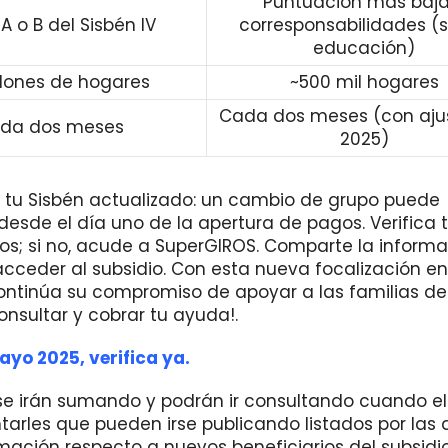
Puntuación más baja
A o B del Sisbén IV
corresponsabilidades (s
educación)
llones de hogares
~500 mil hogares
Cada dos meses (con aju
da dos meses
2025)
 tu Sisbén actualizado: un cambio de grupo puede
desde el día uno de la apertura de pagos. Verifica 
ros; si no, acude a SuperGIROS. Comparte la informa
der al subsidio. Con esta nueva focalización en j
continúa su compromiso de apoyar a las familias de
onsultar y cobrar tu ayuda!.
ayo 2025, verifica ya.
s se irán sumando y podrán ir consultando cuando e
arles que pueden irse publicando listados por las 
mación respecto a nuevos beneficiarios del subsidio