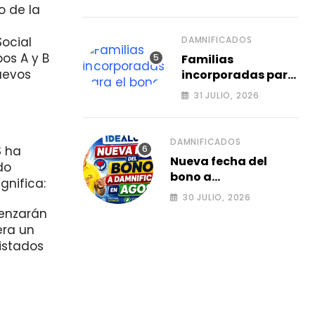
para agosto 2026.
o de la
ocial
DAMNIFICADOS
os A y B
Familias
uevos
incorporadas para
el bono de agosto
31 JULIO, 2026
a damnificados
2026.
DAMNIFICADOS
S ha
Nueva fecha del
do
bono a
gnifica:
damnificados en
30 JULIO, 2026
agosto, consulta el
menzarán
siguiente ciclo 2026.
era un
listados