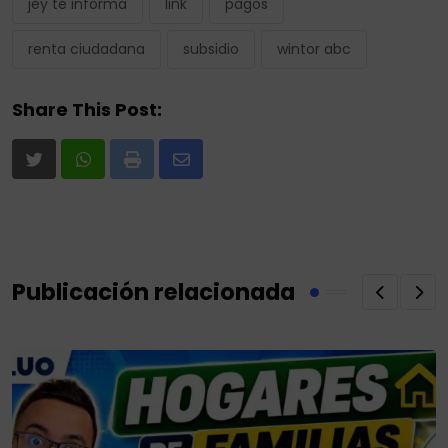
jey te informa
link
pagos
renta ciudadana
subsidio
wintor abc
Share This Post:
Print
Share
via
Email
Publicación relacionada