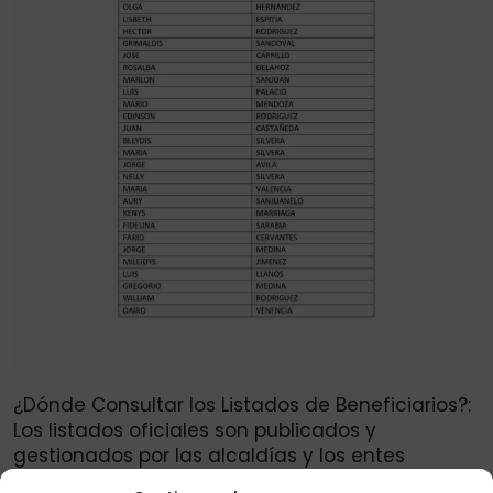
¿Dónde Consultar los Listados de Beneficiarios?:
Los listados oficiales son publicados y
gestionados por las alcaldías y los entes
gubernamentales de cada localidad. Estas